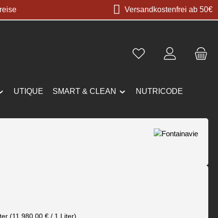
reise
Versandkostenfrei ab 50€
UTIQUE
SMART & CLEAN
NUTRICODE
s:
€
ter
(11.980,00 € / 1 Liter)