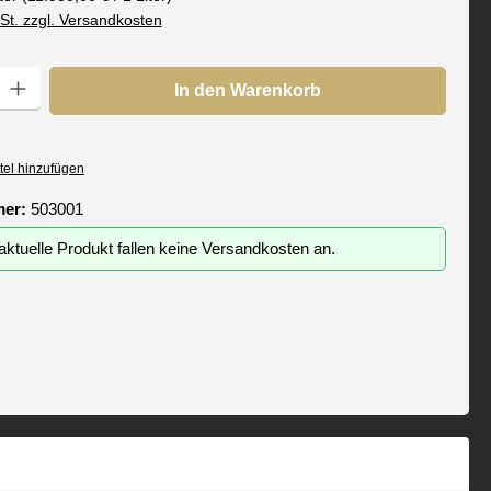
wSt. zzgl. Versandkosten
: Gib den gewünschten Wert ein oder benutze die Schaltflächen um die
In den Warenkorb
tel hinzufügen
mer:
503001
aktuelle Produkt fallen keine Versandkosten an.