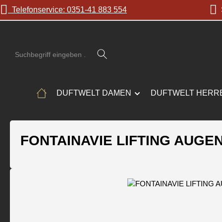
Telefonservice: 0351-41 883 554
S
 Hauptinhalt springen
Zur Suche springen
Zur Hauptnavigation springen
DUFTWELT DAMEN
DUFTWELT HERR
FONTAINAVIE LIFTING AUG
Bildergalerie überspringen