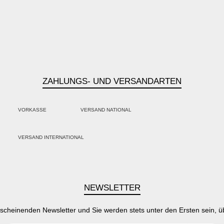
ZAHLUNGS- UND VERSANDARTEN
VORKASSE
VERSAND NATIONAL
PayPal
Kredit- oder Debitkarte
Klarna
VERSAND INTERNATIONAL
SEPA Lastschrift
NEWSLETTER
rscheinenden Newsletter und Sie werden stets unter den Ersten sein, 