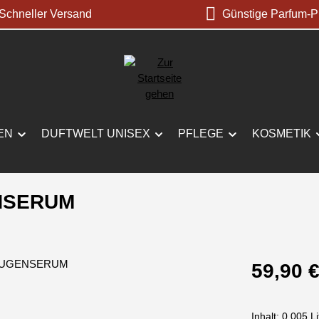
chneller Versand
Günstige Parfum-P
EN
DUFTWELT UNISEX
PFLEGE
KOSMETIK
ENSERUM
Regulärer Prei
59,90 
Inhalt:
0.005 Li