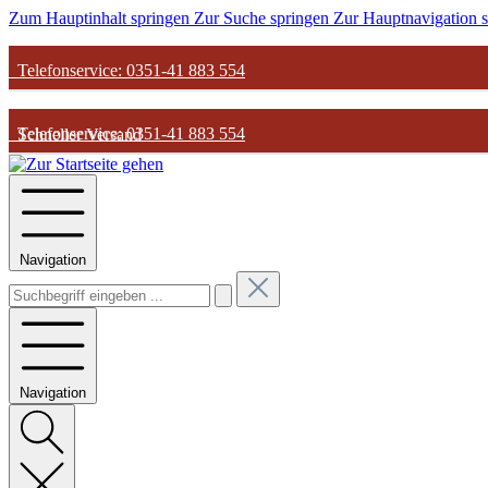
Zum Hauptinhalt springen
Zur Suche springen
Zur Hauptnavigation 
Telefonservice: 0351-41 883 554
Telefonservice: 0351-41 883 554
Schneller Versand
Schneller Versand
Günstige Parfum-Preise
Navigation
Günstige Parfum-Preise
Versandkostenfrei ab 50€
Versandkostenfrei ab 50€
Navigation