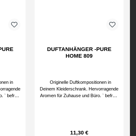
PURE
DUFTANHÄNGER -PURE
HOME 809
onen in
Originelle Duftkompositionen in
vorragende
Deinem Kleiderschrank. Hervorragende
reie
Aromen für Zuhause und Büro. ` befreie
den Duft schrittweise Bei uns erhalten
& CLEAN
Sie nur Original SMART & CLEAN
Produkte von
reis:
Regulärer Preis:
11,30 €