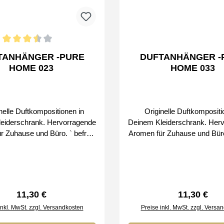
ittliche Bewertung von 3.5 von 5 Sternen
NHÄNGER -PURE
DUFTANHÄNGER -PURE
HOME 023
HOME 033
elle Duftkompositionen in
Originelle Duftkompositi
eiderschrank. Hervorragende
Deinem Kleiderschrank. Her
Zuhause und Büro. ` befreie
Aromen für Zuhause und Büro. ` bef
eise Bei uns erhalten
den Duft schrittweise Bei uns erhalten
r Original SMART & CLEAN
Sie nur Original SMART 
Produkte von
Produkte von
Regulärer Preis:
Regulärer P
11,30 €
11,30 €
inkl. MwSt. zzgl. Versandkosten
Preise inkl. MwSt. zzgl. Versa