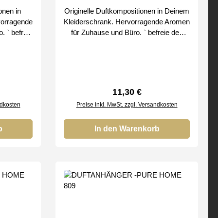
onen in
Originelle Duftkompositionen in Deinem
vorragende
Kleiderschrank. Hervorragende Aromen
reie
für Zuhause und Büro. ` befreie den
Duft schrittweise Bei uns erhalten Sie
& CLEAN
nur Original SMART & CLEAN
Produkte von
reis:
Regulärer Preis:
11,30 €
ndkosten
Preise inkl. MwSt. zzgl. Versandkosten
b
In den Warenkorb