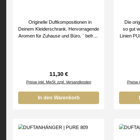
Originelle Duftkompositionen in
Die orig
Deinem Kleiderschrank. Hervorragende
so gut w
Aromen für Zuhause und Büro. ` befreie
Linien PU
den Duft schrittweise Bei uns erhalten
allmähl
Sie nur Original SMART & CLEAN
Duft fre
Produkte von
zum Au
verschie
Hause, i
Regulärer Preis:
11,30 €
zum Duft Nr. 018 Bei
Preise inkl. MwSt. zzgl. Versandkosten
Preise 
nur 
In den Warenkorb