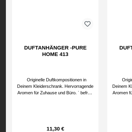
DUFTANHÄNGER -PURE
DUF
HOME 413
Originelle Duftkompositionen in
Origin
Deinem Kleiderschrank. Hervorragende
Deinem Kl
Aromen für Zuhause und Büro. ` befreie
Aromen für 
den Duft schrittweise Bei uns erhalten
den Duft schrittw
Sie nur Original SMART & CLEAN
Sie nu
Produkte von
Regulärer Preis:
11,30 €