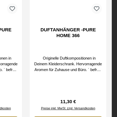
DUFTANHÄNGER -PURE
HOME 366
onen in
Originelle Duftkompositionen in
vorragende
Deinem Kleiderschrank. Hervorragende
reie
Aromen für Zuhause und Büro. ` befreie
den Duft schrittweise Bei uns erhalten
& CLEAN
Sie nur Original SMART & CLEAN
Produkte von
reis:
Regulärer Preis:
11,30 €
ndkosten
Preise inkl. MwSt. zzgl. Versandkosten