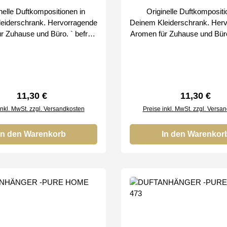
elle Duftkompositionen in
Originelle Duftkompositi
eiderschrank. Hervorragende
Deinem Kleiderschrank. Her
Zuhause und Büro. ` befreie
Aromen für Zuhause und Büro. ` bef
eise Bei uns erhalten
den Duft schrittweise Bei uns erhalten
r Original SMART & CLEAN
Sie nur Original SMART 
Produkte von
Produkte von
Regulärer Preis:
Regulärer P
11,30 €
11,30 €
inkl. MwSt. zzgl. Versandkosten
Preise inkl. MwSt. zzgl. Versa
In den Warenkorb
In den Warenkor