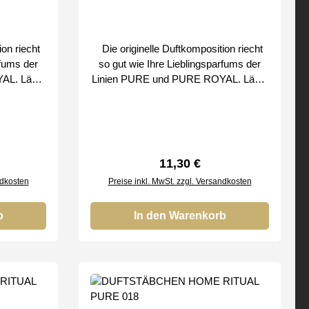
on riecht
Die originelle Duftkomposition riecht
rfums der
so gut wie Ihre Lieblingsparfums der
Lässt
Linien PURE und PURE ROYAL. Lässt
selbaren
allmählich einen unverwechselbaren
chen Band
Duft frei mit einem elastischen Band
fekt zu
zum Aufhängen passt perfekt zu
 z. B. zu
verschiedenen Innenräumen, z. B. zu
o passend
Hause, im Büro oder im Auto passend
reis:
Regulärer Preis:
11,30 €
zum Duft Nr. 472 Bei uns erhalten Sie
ndkosten
Preise inkl. MwSt. zzgl. Versandkosten
CLEAN
nur Original SMART & CLEAN
Produkte von
b
In den Warenkorb