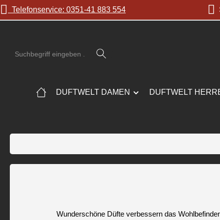
Telefonservice: 0351-41 883 554
S
 Hauptinhalt springen
Zur Suche springen
Zur Hauptnavigation springen
DUFTWELT DAMEN
DUFTWELT HERR
Wunderschöne Düfte verbessern das Wohlbefinden, 