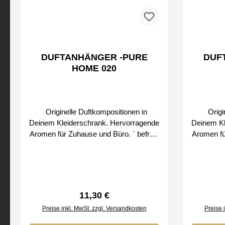
Durchschn
DUFTANHÄNGER -PURE
DUFTA
HOME 020
Originelle Duftkompositionen in
Origin
Deinem Kleiderschrank. Hervorragende
Deinem Kl
Aromen für Zuhause und Büro. ` befreie
Aromen für 
den Duft schrittweise Bei uns erhalten
den Duft schrittw
Sie nur Original SMART & CLEAN
Sie nu
Produkte von
Regulärer Preis:
11,30 €
Preise inkl. MwSt. zzgl. Versandkosten
Preise 