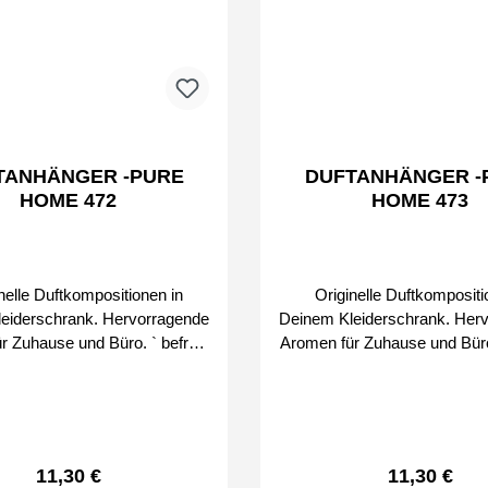
TANHÄNGER -PURE
DUFTANHÄNGER -
HOME 472
HOME 473
elle Duftkompositionen in
Originelle Duftkompositi
eiderschrank. Hervorragende
Deinem Kleiderschrank. Her
Zuhause und Büro. ` befreie
Aromen für Zuhause und Büro. ` bef
eise Bei uns erhalten
den Duft schrittweise Bei uns erhalten
r Original SMART & CLEAN
Sie nur Original SMART 
Produkte von
Produkte von
Regulärer Preis:
Regulärer P
11,30 €
11,30 €