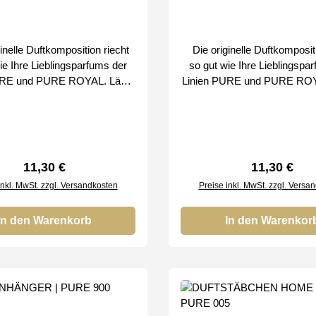
inelle Duftkomposition riecht
Die originelle Duftkompositi
ie Ihre Lieblingsparfums der
so gut wie Ihre Lieblingspa
RE und PURE ROYAL. Lässt
Linien PURE und PURE ROYAL. 
ich einen unverwechselbaren
allmählich einen unverwech
i mit einem elastischen Band
Duft frei mit einem elastis
fhängen passt perfekt zu
zum Aufhängen passt per
denen Innenräumen, z. B. zu
verschiedenen Innenräumen,
m Büro oder im Auto passend
Hause, im Büro oder im Aut
Regulärer Preis:
Regulärer P
11,30 €
11,30 €
 uns erhalten Sie
zum Duft Nr. 020 Bei uns erhalten Sie
inkl. MwSt. zzgl. Versandkosten
Preise inkl. MwSt. zzgl. Versa
Original SMART & CLEAN
nur Original SMART & 
Produkte von
Produkte von
In den Warenkorb
In den Warenkor