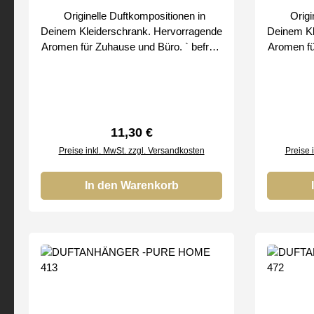
Originelle Duftkompositionen in
Origin
Deinem Kleiderschrank. Hervorragende
Deinem Kl
Aromen für Zuhause und Büro. ` befreie
Aromen für 
den Duft schrittweise Bei uns erhalten
den Duft schrittw
Sie nur Original SMART & CLEAN
Sie nu
Produkte von
Regulärer Preis:
11,30 €
Preise inkl. MwSt. zzgl. Versandkosten
Preise 
In den Warenkorb