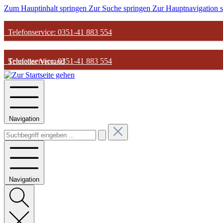
Zum Hauptinhalt springen
Zur Suche springen
Zur Hauptnavigation 
Telefonservice: 0351-41 883 554
Telefonservice: 0351-41 883 554
Schneller Versand
Schneller Versand
Günstige Parfum-Preise
Navigation
Günstige Parfum-Preise
Versandkostenfrei ab 50€
Versandkostenfrei ab 50€
Navigation