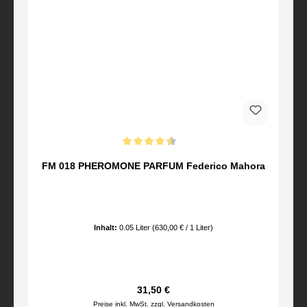
Durchschnittliche Bewertung von 4.5 von 5 Sternen
FM 018 PHEROMONE PARFUM Federico Mahora
Inhalt:
0.05 Liter
(630,00 € / 1 Liter)
Regulärer Preis:
31,50 €
Preise inkl. MwSt. zzgl. Versandkosten