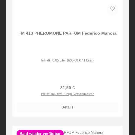
FM 413 PHEROMONE PARFUM Federico Mahora
Inhalt:
0.05 Liter
(630,00 € / 1 Liter)
Regulärer Preis:
31,50 €
Preise inkl. MwSt. zzgl. Versandkosten
Details
Bald wieder verfügbar