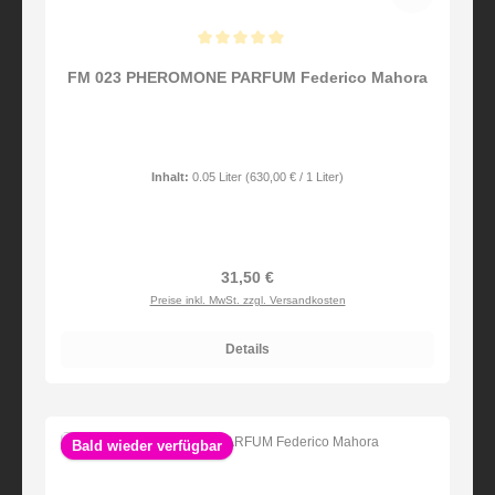
Durchschnittliche Bewertung von 5 von 5 Sternen
FM 023 PHEROMONE PARFUM Federico Mahora
Inhalt:
0.05 Liter
(630,00 € / 1 Liter)
Regulärer Preis:
31,50 €
Preise inkl. MwSt. zzgl. Versandkosten
Details
Bald wieder verfügbar