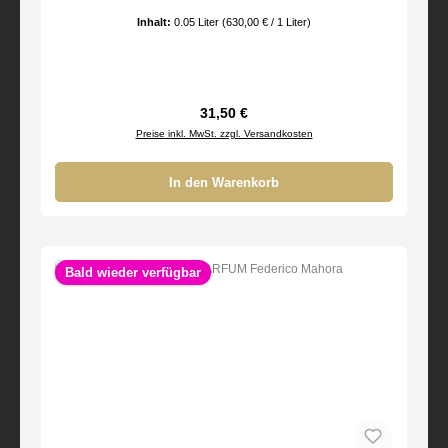
Inhalt:
0.05 Liter
(630,00 € / 1 Liter)
Regulärer Preis:
31,50 €
Preise inkl. MwSt. zzgl. Versandkosten
In den Warenkorb
Bald wieder verfügbar