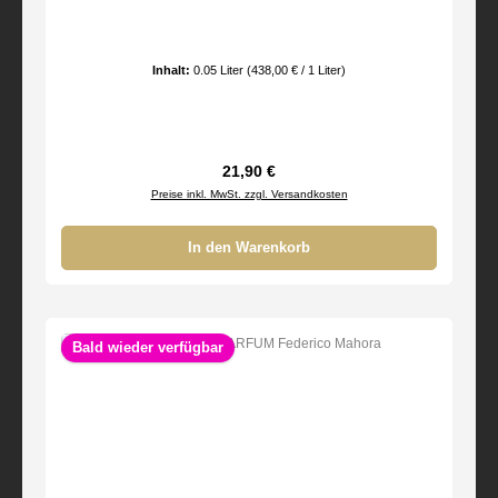
Inhalt:
0.05 Liter
(438,00 € / 1 Liter)
Regulärer Preis:
21,90 €
Preise inkl. MwSt. zzgl. Versandkosten
In den Warenkorb
Bald wieder verfügbar