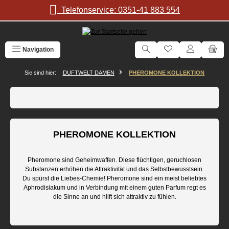
Zum Hauptinhalt springen
Telefonservice: 0351-41 883 554
Navigation
Sie sind hier:
DUFTWELT DAMEN
PHEROMONE KOLLEKTION
PHEROMONE KOLLEKTION
Pheromone sind Geheimwaffen. Diese flüchtigen, geruchlosen
Substanzen erhöhen die Attraktivität und das Selbstbewusstsein.
Du spürst die Liebes-Chemie! Pheromone sind ein meist beliebtes
Aphrodisiakum und in Verbindung mit einem guten Parfum regt es
die Sinne an und hilft sich attraktiv zu fühlen.