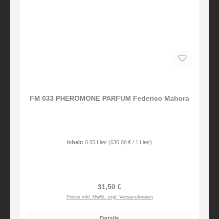
FM 033 PHEROMONE PARFUM Federico Mahora
Inhalt:
0.05 Liter
(630,00 € / 1 Liter)
Regulärer Preis:
31,50 €
Preise inkl. MwSt. zzgl. Versandkosten
Details