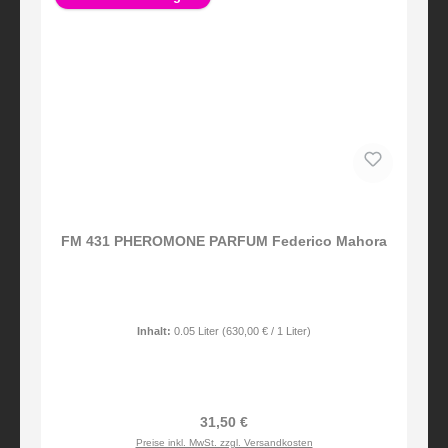
FM 431 PHEROMONE PARFUM Federico Mahora
Inhalt:
0.05 Liter
(630,00 € / 1 Liter)
Regulärer Preis:
31,50 €
Preise inkl. MwSt. zzgl. Versandkosten