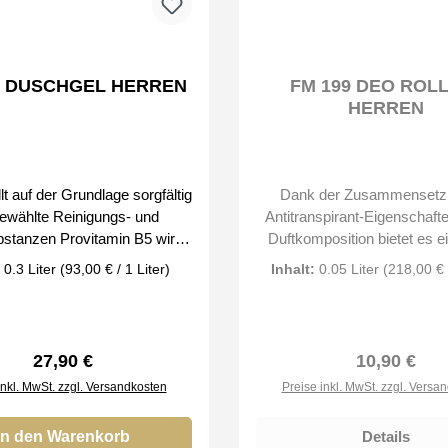
4 DUSCHGEL HERREN
FM 199 DEO ROL
HERREN
Dank der Zusammensetz
ewählte Reinigungs- und
Antitranspirant-Eigenschafte
bstanzen Provitamin B5 wirkt
Duftkomposition bietet es e
regeneriert die Haut und beugt
von Komfort und Frische. beseitigt
:
0.3 Liter
(93,00 € / 1 Liter)
Inhalt:
0.05 Liter
(218,00 € /
ndungen vor ein Komplex
unangenehmen Geruch, de
keitsspendender Bestandteile
übermäßiges Schwitzen ve
 Haut geschmeidig eine große
wird Hinterlassen Sie keine 
on Düften, die mit jedem Eau
der Kleidung alkoholfreie Form
Regulärer Preis:
Regulärer P
27,90 €
10,90 €
 harmonieren hinterlässt eine
uns erhalten Sie nur Original
inkl. MwSt. zzgl. Versandkosten
Preise inkl. MwSt. zzgl. Versa
hutzschicht auf der Haut zur
FM Group by
 Pflege aller Hauttypen Bei
ten Sie nur Original Düfte der
In den Warenkorb
Details