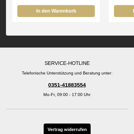
täglichen Pflege aller Hauttypen Bei
täglichen
uns erhalten Sie nur Original Düfte der
In den Warenkorb
uns erhal
FM Group by
SERVICE-HOTLINE
Telefonische Unterstützung und Beratung unter:
0351-41883554
Mo-Fr, 09:00 - 17:00 Uhr
Vertrag widerrufen