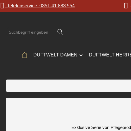
Telefonservice: 0351-41 883 554
S
 Hauptinhalt springen
Zur Suche springen
Zur Hauptnavigation springen
DUFTWELT DAMEN
DUFTWELT HERR
Exklusive Serie von Pflegepro