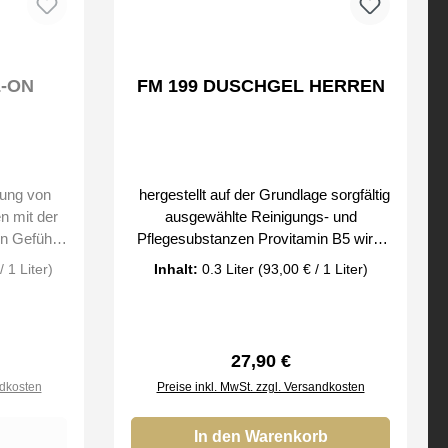
L-ON
FM 199 DUSCHGEL HERREN
ung von
hergestellt auf der Grundlage sorgfältig
n mit der
ausgewählte Reinigungs- und
in Gefühl
Pflegesubstanzen Provitamin B5 wirkt
lindernd, regeneriert die Haut und beugt
 1 Liter)
Inhalt:
0.3 Liter
(93,00 € / 1 Liter)
r durch
Entzündungen vor ein Komplex
rursacht
feuchtigkeitsspendender Bestandteile
Spuren auf
macht die Haut geschmeidig eine große
el Bei
Auswahl von Düften, die mit jedem Eau
reis:
Regulärer Preis:
27,90 €
 Düfte der
de Parfum harmonieren hinterlässt eine
ndkosten
Preise inkl. MwSt. zzgl. Versandkosten
feine Schutzschicht auf der Haut zur
täglichen Pflege aller Hauttypen Bei
uns erhalten Sie nur Original Düfte der
In den Warenkorb