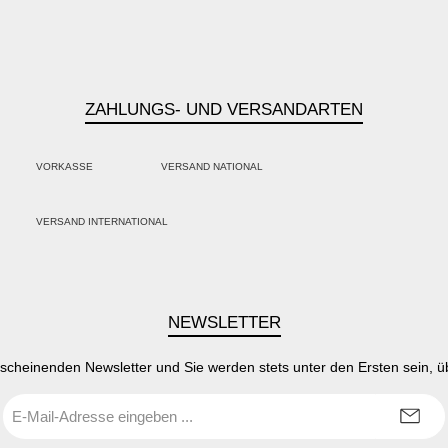
ZAHLUNGS- UND VERSANDARTEN
VORKASSE
VERSAND NATIONAL
PayPal
Kredit- oder Debitkarte
Klarna
VERSAND INTERNATIONAL
SEPA Lastschrift
NEWSLETTER
rscheinenden Newsletter und Sie werden stets unter den Ersten sein, 
E-
Mail-
Adresse