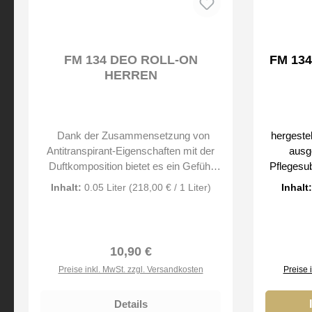
FM 134 DEO ROLL-ON
FM 13
HERREN
Dank der Zusammensetzung von
hergestellt auf der Grundlage sorgfältig
Antitranspirant-Eigenschaften mit der
ausg
Duftkomposition bietet es ein Gefühl
Pflegesu
von Komfort und Frische. beseitigt
lindernd, 
Inhalt:
0.05 Liter
(218,00 € / 1 Liter)
Inhalt
unangenehmen Geruch, der durch
Entzü
übermäßiges Schwitzen verursacht
feuchtig
wird Hinterlassen Sie keine Spuren auf
macht die
der Kleidung alkoholfreie Formel Bei
Auswahl v
Regulärer Preis:
10,90 €
uns erhalten Sie nur Original Düfte der
de Parfum
Preise inkl. MwSt. zzgl. Versandkosten
Preise 
FM Group by
feine Sc
täglichen
Details
uns erhal