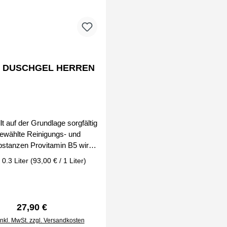
3 DUSCHGEL HERREN
ewählte Reinigungs- und
bstanzen Provitamin B5 wirkt
regeneriert die Haut und beugt
:
0.3 Liter
(93,00 € / 1 Liter)
ndungen vor ein Komplex
keitsspendender Bestandteile
 Haut geschmeidig eine große
on Düften, die mit jedem Eau
Regulärer Preis:
27,90 €
 harmonieren hinterlässt eine
inkl. MwSt. zzgl. Versandkosten
hutzschicht auf der Haut zur