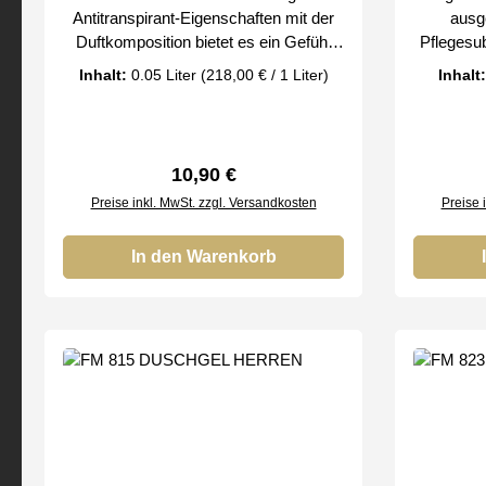
Antitranspirant-Eigenschaften mit der
ausg
Duftkomposition bietet es ein Gefühl
Pflegesu
von Komfort und Frische. beseitigt
lindernd, 
Inhalt:
0.05 Liter
(218,00 € / 1 Liter)
Inhalt
unangenehmen Geruch, der durch
Entzü
übermäßiges Schwitzen verursacht
feuchtig
wird Hinterlassen Sie keine Spuren auf
macht die
der Kleidung alkoholfreie Formel Bei
Auswahl v
Regulärer Preis:
10,90 €
uns erhalten Sie nur Original Düfte der
de Parfum
Preise inkl. MwSt. zzgl. Versandkosten
Preise 
FM Group by
feine Sc
täglichen
In den Warenkorb
uns erhal