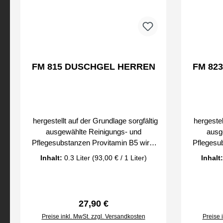
FM 815 DUSCHGEL HERREN
FM 82
hergestellt auf der Grundlage sorgfältig
hergestellt auf der Grundlage sorgfältig
ausgewählte Reinigungs- und
ausg
Pflegesubstanzen Provitamin B5 wirkt
Pflegesu
lindernd, regeneriert die Haut und beugt
lindernd, 
Inhalt:
0.3 Liter
(93,00 € / 1 Liter)
Inhalt
Entzündungen vor ein Komplex
Entzü
feuchtigkeitsspendender Bestandteile
feuchtig
macht die Haut geschmeidig eine große
macht die
Auswahl von Düften, die mit jedem Eau
Auswahl v
Regulärer Preis:
27,90 €
de Parfum harmonieren hinterlässt eine
de Parfum
Preise inkl. MwSt. zzgl. Versandkosten
Preise 
feine Schutzschicht auf der Haut zur
feine Sc