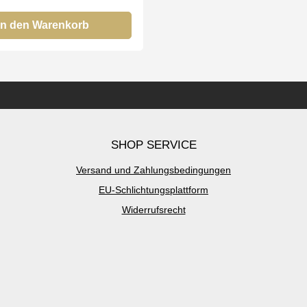
 Pflege aller Hauttypen Bei
ten Sie nur Original Düfte der
In den Warenkorb
FM Group by
SHOP SERVICE
Versand und Zahlungsbedingungen
EU-Schlichtungsplattform
Widerrufsrecht