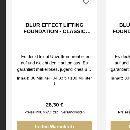
BLUR EFFECT LIFTING
BLU
FOUNDATION - CLASSIC
FOUND
BEIGE
Es deckt leicht Unvollkommenheiten
Es deckt
auf und gleicht den Hautton aus. Es
auf und 
garantiert makelloses, jugendliches und
garantiert
natürliches Aussehen ohne
nat
Inhalt:
30 Milliliter
(94,33 € / 100 Milliliter
Inhalt:
30 
Maskeneffekt. Dank seiner leichten,
Maskenef
)
flüssigen Konsistenz breitet es sich
flüssige
sehr leicht aus. Der Blur-Effekt, auch
sehr leic
Weichzeichner-Effekt genannt, ist in der
Weichzeich
Regulärer Preis:
28,30 €
Fotografie ein Begriff. Du kannst alle
Fotografi
Preise inkl. MwSt. zzgl. Versandkosten
Preise 
scharfen Konturen glätten und das Bild
scharfen 
im Bild so unscharf machen, dass das
im Bild s
Gesicht des Modells makellos und
In den Warenkorb
Gesicht