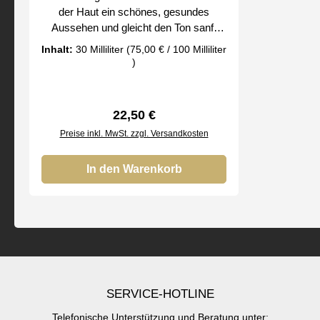
der Haut ein schönes, gesundes
Aussehen und gleicht den Ton sanft
aus. Es glättet die Haut perfekt und hilft
Inhalt:
30 Milliliter
(75,00 € / 100 Milliliter
gleichzeitig, sie vor schädlichen
)
Umwelteinflüssen zu schützen. mit
einer außergewöhnlich leichten Formel
sammelt sich nicht in Falten oder
Regulärer Preis:
22,50 €
trockener Haut an angereichert mit
Preise inkl. MwSt. zzgl. Versandkosten
Kamillenwasser, Aloe Vera und
Ringelblumenextrakten riecht gut
glutenfrei Bei uns erhalten Sie nur
In den Warenkorb
Original FM Make-up der FM Group by
SERVICE-HOTLINE
Telefonische Unterstützung und Beratung unter: