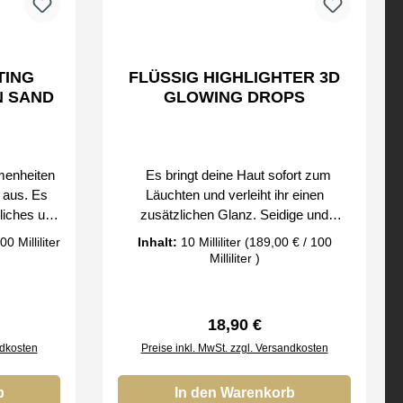
TING
FLÜSSIG HIGHLIGHTER 3D
N SAND
GLOWING DROPS
menheiten
Es bringt deine Haut sofort zum
n aus. Es
Läuchten und verleiht ihr einen
dliches und
zusätzlichen Glanz. Seidige und
ohne
flüssige Formel. Es verwischt nicht und
0 Milliliter
Inhalt:
10 Milliliter
(189,00 € / 100
leichten,
ist nicht schwer auf der Haut. garantiert
Milliliter )
t es sich
phänomenal frischen und strahlenden
fekt, auch
Look Verjüngt die Haut optisch und
 ist in der
beseitigt Ermüdungserscheinungen
reis:
Regulärer Preis:
18,90 €
annst alle
Ideal für die Strobe-Make-Up-Technik
ndkosten
Preise inkl. MwSt. zzgl. Versandkosten
d das Bild
Wird an verschiedenen Stellen in
, dass das
Gesicht und Körper verwendet mit einer
llos und
b
Formel, die Weizenkeimöl und Betain
In den Warenkorb