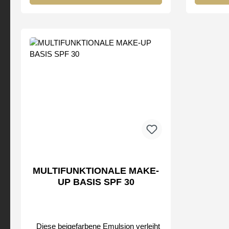
vollkommen glatt wirkt. In der Welt der
vollkomme
Kosmetik bietet es auffallend ähnliche
Kosmetik 
Ergebnisse. Dank der Inhaltsstoffe mit
Ergebniss
einzigartigen optischen Eigenschaften
einzigart
wird auf der Hautoberfläche eine
wird a
Schicht gebildet, die das Licht
Schic
gleichmäßig reflektiert und streut und
gleichmäß
die Unvollkommenheiten der Haut
die Un
maskiert. beugt glänzender Haut vor
maskiert. beugt glänzender Hau
verleiht einen Soft-Fokus-Effekt erzeugt
verleiht e
einen sofortigenvisuellen Lifting-Effekt
einen sof
gut für Vegetarier Bei uns erhalten Sie
gut für Vegetarier Be
nur Original FM Make-up der FM Group
nur Origi
by
MULTIFUNKTIONALE MAKE-
UP BASIS SPF 30
Diese beigefarbene Emulsion verleiht