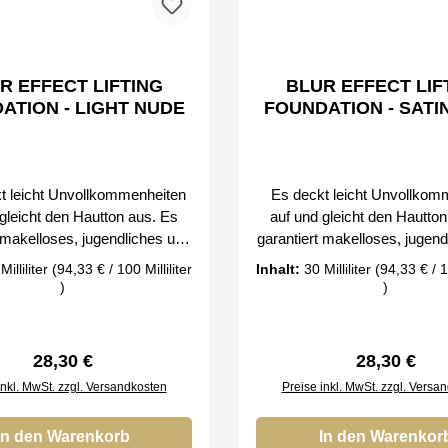
R EFFECT LIFTING
BLUR EFFECT LIF
ATION - LIGHT NUDE
FOUNDATION - SATI
 leicht Unvollkommenheiten
Es deckt leicht Unvollkom
gleicht den Hautton aus. Es
auf und gleicht den Hautto
 makelloses, jugendliches und
garantiert makelloses, jugen
ürliches Aussehen ohne
natürliches Aussehen 
Milliliter
(94,33 € / 100 Milliliter
Inhalt:
30 Milliliter
(94,33 € / 10
fekt. Dank seiner leichten,
Maskeneffekt. Dank seiner 
)
)
n Konsistenz breitet es sich
flüssigen Konsistenz breite
ht aus. Der Blur-Effekt, auch
sehr leicht aus. Der Blur-Ef
ner-Effekt genannt, ist in der
Weichzeichner-Effekt genannt,
Regulärer Preis:
Regulärer P
28,30 €
28,30 €
e ein Begriff. Du kannst alle
Fotografie ein Begriff. Du k
inkl. MwSt. zzgl. Versandkosten
Preise inkl. MwSt. zzgl. Versa
Konturen glätten und das Bild
scharfen Konturen glätten un
o unscharf machen, dass das
im Bild so unscharf machen
 des Modells makellos und
In den Warenkorb
Gesicht des Modells make
In den Warenkor