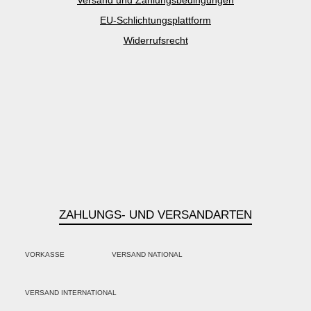
Versand und Zahlungsbedingungen
EU-Schlichtungsplattform
Widerrufsrecht
ZAHLUNGS- UND VERSANDARTEN
VORKASSE
VERSAND NATIONAL
PayPal
Kredit- oder Debitkarte
Klarna
VERSAND INTERNATIONAL