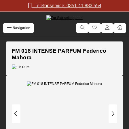
Zum Hauptinhalt springen
Telefonservice: 0351-41 883 554
Navigation
FM 018 INTENSE PARFUM Federico
Mahora
Bildergalerie überspringen