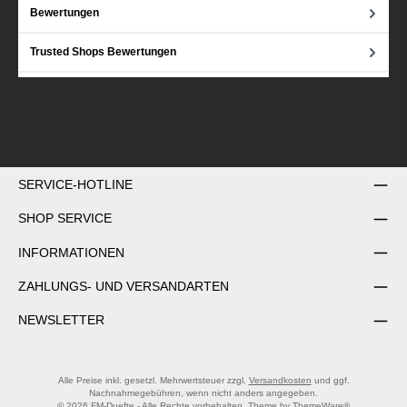
Bewertungen
Trusted Shops Bewertungen
SERVICE-HOTLINE
SHOP SERVICE
INFORMATIONEN
ZAHLUNGS- UND VERSANDARTEN
NEWSLETTER
Alle Preise inkl. gesetzl. Mehrwertsteuer zzgl.
Versandkosten
und ggf.
Nachnahmegebühren, wenn nicht anders angegeben.
© 2026 FM-Duefte - Alle Rechte vorbehalten. Theme by
ThemeWare®