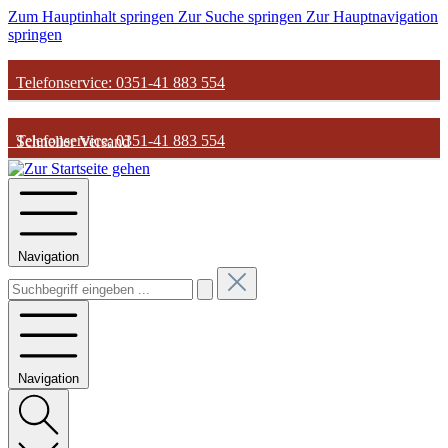
Zum Hauptinhalt springen
Zur Suche springen
Zur Hauptnavigation
springen
Telefonservice: 0351-41 883 554
Telefonservice: 0351-41 883 554
Schneller Versand
Schneller Versand
Günstige Parfum-Preise
Navigation
Günstige Parfum-Preise
Versandkostenfrei ab 50€
Versandkostenfrei ab 50€
Navigation