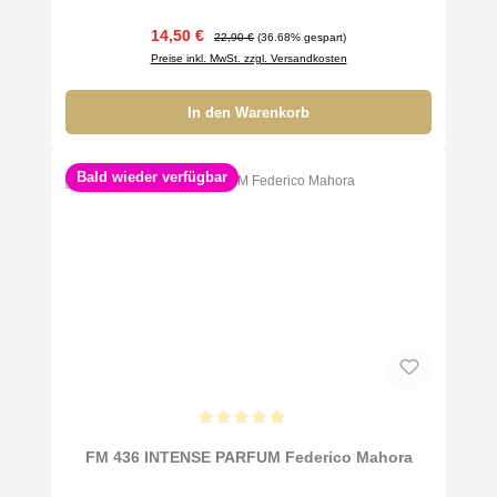
Verkaufspreis:
Regulärer Preis:
14,50 €
22,90 €
(36.68% gespart)
Preise inkl. MwSt. zzgl. Versandkosten
In den Warenkorb
Bald wieder verfügbar
Durchschnittliche Bewertung von 5 von 5 Sternen
FM 436 INTENSE PARFUM Federico Mahora