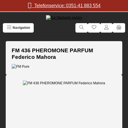
Zum Hauptinhalt springen
Telefonservice: 0351-41 883 554
Navigation
FM 436 PHEROMONE PARFUM
Federico Mahora
Bildergalerie überspringen