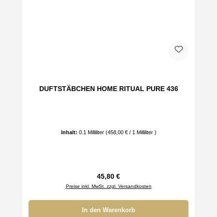
DUFTSTÄBCHEN HOME RITUAL PURE 436
Inhalt:
0.1 Milliliter
(458,00 € / 1 Milliliter )
Regulärer Preis:
45,80 €
Preise inkl. MwSt. zzgl. Versandkosten
In den Warenkorb