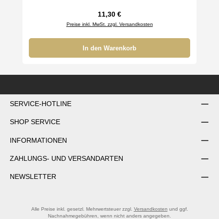
Regulärer Preis:
11,30 €
Preise inkl. MwSt. zzgl. Versandkosten
In den Warenkorb
SERVICE-HOTLINE
SHOP SERVICE
INFORMATIONEN
ZAHLUNGS- UND VERSANDARTEN
NEWSLETTER
Alle Preise inkl. gesetzl. Mehrwertsteuer zzgl.
Versandkosten
und ggf.
Nachnahmegebühren, wenn nicht anders angegeben.