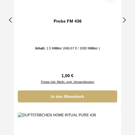
Probe FM 436
Inhalt:
1.5 Milliliter
(666,67 € / 1000 Milliliter )
Regulärer Preis:
1,00 €
Preise inkl. MwSt. zzgl. Versandkosten
In den Warenkorb