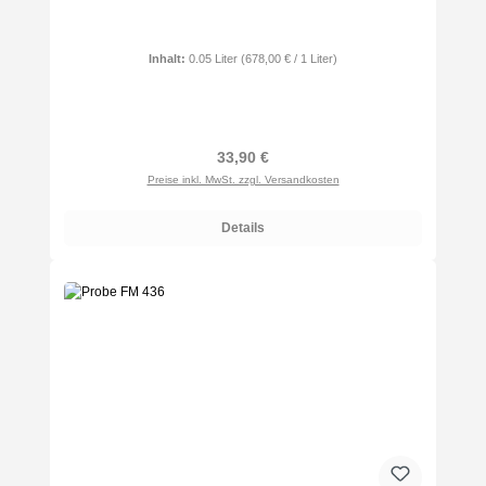
Inhalt:
0.05 Liter
(678,00 € / 1 Liter)
Regulärer Preis:
33,90 €
Preise inkl. MwSt. zzgl. Versandkosten
Details