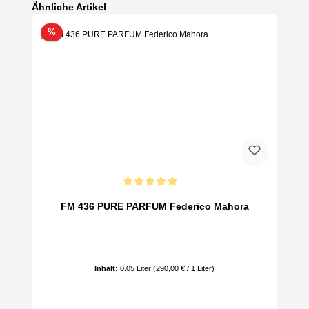
Produktgalerie überspringen
Ähnliche Artikel
Rabatt
%
Durchschnittliche Bewertung von 5 von 5 Sternen
FM 436 PURE PARFUM Federico Mahora
Inhalt:
0.05 Liter
(290,00 € / 1 Liter)