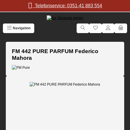
Zum Hauptinhalt springen
Telefonservice: 0351-41 883 554
Navigation
FM 442 PURE PARFUM Federico
Mahora
Bildergalerie überspringen