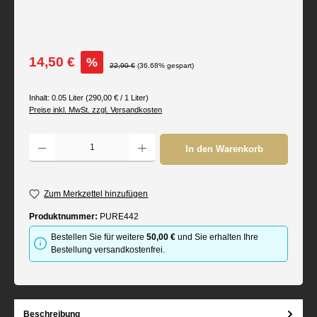
Verkaufspreis:
14,50 €
%
Regulärer Preis:
22,90 €
(36.68% gespart)
Inhalt:
0.05 Liter
(290,00 € / 1 Liter)
Preise inkl. MwSt. zzgl. Versandkosten
Produkt Anzahl: Gib den gewünschten Wert ein oder benutze die Schaltflächen um d
In den Warenkorb
Zum Merkzettel hinzufügen
Produktnummer:
PURE442
Bestellen Sie für weitere
50,00 €
und Sie erhalten Ihre
Bestellung versandkostenfrei.
Beschreibung