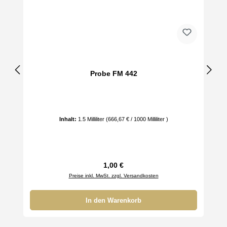
Probe FM 442
Inhalt:
1.5 Milliliter
(666,67 € / 1000 Milliliter )
Regulärer Preis:
1,00 €
Preise inkl. MwSt. zzgl. Versandkosten
In den Warenkorb