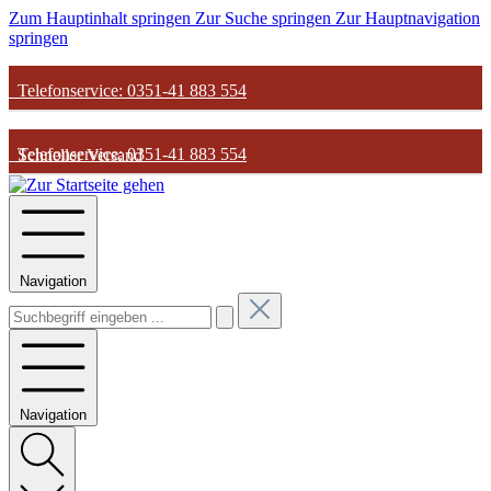
Zum Hauptinhalt springen
Zur Suche springen
Zur Hauptnavigation
springen
Telefonservice: 0351-41 883 554
Telefonservice: 0351-41 883 554
Schneller Versand
Schneller Versand
Günstige Parfum-Preise
Navigation
Günstige Parfum-Preise
Versandkostenfrei ab 50€
Versandkostenfrei ab 50€
Navigation