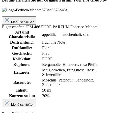
Bei uns erhalten Sie nur Original Parfum´s der FM Group by
Menü schließen
Eigenschaften "FM 486 PURE PARFUM Federico Mahora"
Art und
appetitlich, mädchenhaft, süß
Charakteristik:
Duftrichtung:
fruchtige Note
Duftfamilie:
Floral
Geschlecht:
Frau
Kollektion:
PURE
Kopfnote:
Bergamotte, Himbeere, rosa Pfeffer
Maiglöckchen, Pfingstrose, Rose,
Herznote:
Schwertlilie
Moschus, Patchouli, Sandelholz,
Basisnote:
Zedernholz
Inhalt:
50 ml
Konzentration:
20%
Menü schließen