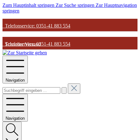
Zum Hauptinhalt springen
Zur Suche springen
Zur Hauptnavigation
springen
Telefonservice: 0351-41 883 554
Telefonservice: 0351-41 883 554
Schneller Versand
Schneller Versand
Günstige Parfum-Preise
Navigation
Günstige Parfum-Preise
Versandkostenfrei ab 50€
Versandkostenfrei ab 50€
Navigation