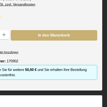
wSt. zzgl. Versandkosten
che Bewertung von 5 von 5 Sternen
: Gib den gewünschten Wert ein oder benutze die Schaltflächen um die
In den Warenkorb
tel hinzufügen
mer:
170902
n Sie für weitere
50,00 €
und Sie erhalten Ihre Bestellung
ostenfrei.