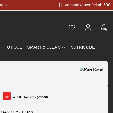
reise
Versandkostenfrei ab 50€
UTIQUE
SMART & CLEAN
NUTRICODE
€
%
Regulärer Preis:
41,90 €
(47.73% gespart)
er
(438,00 € / 1 Liter)