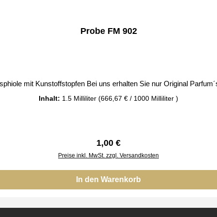
Probe FM 902
e FM 902 Glasphiole mit Kunstoffstopfen Bei uns erhalten Sie nur Original Par
Inhalt:
1.5 Milliliter
(666,67 € / 1000 Milliliter )
Regulärer Preis:
1,00 €
Preise inkl. MwSt. zzgl. Versandkosten
In den Warenkorb