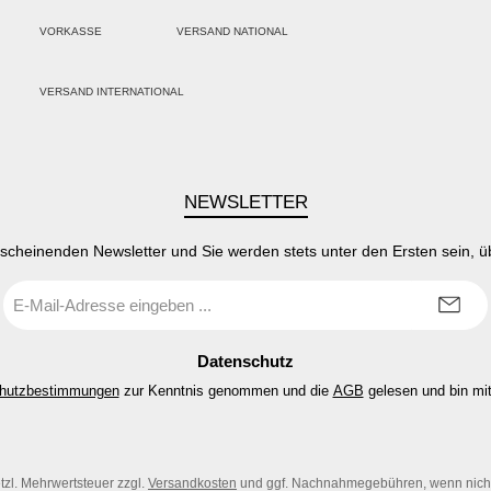
VORKASSE
VERSAND NATIONAL
PayPal
Kredit- oder Debitkarte
Klarna
VERSAND INTERNATIONAL
SEPA Lastschrift
NEWSLETTER
rscheinenden Newsletter und Sie werden stets unter den Ersten sein, 
E-
Mail-
Adresse
*
Datenschutz
hutzbestimmungen
zur Kenntnis genommen und die
AGB
gelesen und bin mit
etzl. Mehrwertsteuer zzgl.
Versandkosten
und ggf. Nachnahmegebühren, wenn nich