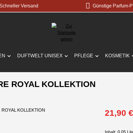
chneller Versand
Günstige Parfum-P
EN
DUFTWELT UNISEX
PFLEGE
KOSMETIK
URE ROYAL KOLLEKTION
Verkaufspreis:
21,90 
Inhalt:
0.05 Lit