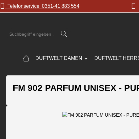
Telefonservice: 0351-41 883 554
S
 Hauptinhalt springen
Zur Suche springen
Zur Hauptnavigation springen
DUFTWELT DAMEN
DUFTWELT HERR
FM 902 PARFUM UNISEX - P
Bildergalerie überspringen