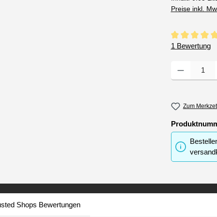
Preise inkl. M
Durchschnittli
1 Bewertung
Produkt Anzahl
Zum Merkzet
Produktnum
Bestelle
versandk
usted Shops Bewertungen