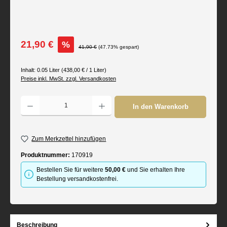
Verkaufspreis:
21,90 €
%
Regulärer Preis:
41,90 €
(47.73% gespart)
Inhalt:
0.05 Liter
(438,00 € / 1 Liter)
Preise inkl. MwSt. zzgl. Versandkosten
Produkt Anzahl: Gib den gewünschten Wert ein oder benutze die Schaltflächen um d
In den Warenkorb
Zum Merkzettel hinzufügen
Produktnummer:
170919
Bestellen Sie für weitere
50,00 €
und Sie erhalten Ihre
Bestellung versandkostenfrei.
Beschreibung