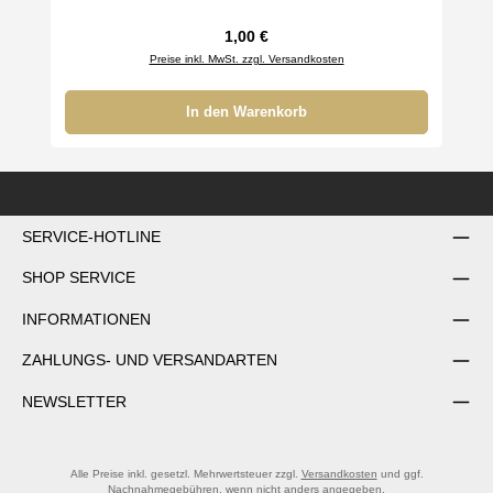
Regulärer Preis:
1,00 €
Preise inkl. MwSt. zzgl. Versandkosten
In den Warenkorb
SERVICE-HOTLINE
SHOP SERVICE
INFORMATIONEN
ZAHLUNGS- UND VERSANDARTEN
NEWSLETTER
Alle Preise inkl. gesetzl. Mehrwertsteuer zzgl.
Versandkosten
und ggf.
Nachnahmegebühren, wenn nicht anders angegeben.