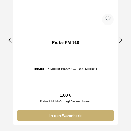
Probe FM 919
Inhalt:
1.5 Milliliter
(666,67 € / 1000 Milliliter )
Regulärer Preis:
1,00 €
Preise inkl. MwSt. zzgl. Versandkosten
In den Warenkorb