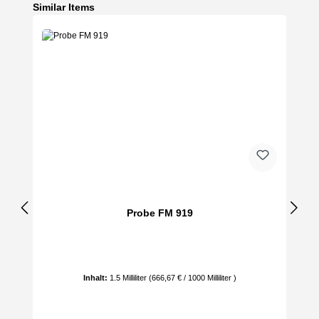
Produktgalerie überspringen
Similar Items
Probe FM 919
Inhalt:
1.5 Milliliter
(666,67 € / 1000 Milliliter )