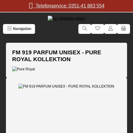
Zum Hauptinhalt springen
Telefonservice: 0351-41 883 554
Navigation
FM 919 PARFUM UNISEX - PURE
ROYAL KOLLEKTION
Bildergalerie überspringen