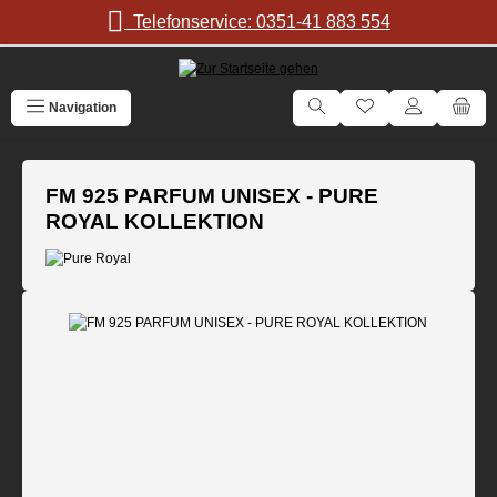
Zum Hauptinhalt springen
Telefonservice: 0351-41 883 554
Navigation
FM 925 PARFUM UNISEX - PURE
ROYAL KOLLEKTION
Bildergalerie überspringen