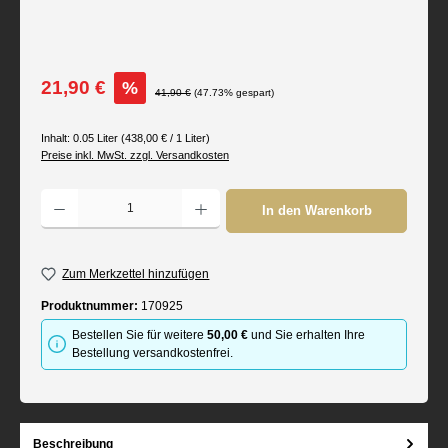
Verkaufspreis:
21,90 €
%
Regulärer Preis:
41,90 €
(47.73% gespart)
Inhalt:
0.05 Liter
(438,00 € / 1 Liter)
Preise inkl. MwSt. zzgl. Versandkosten
Produkt Anzahl: Gib den gewünschten Wert ein oder benutze die Schaltflächen um d
In den Warenkorb
Zum Merkzettel hinzufügen
Produktnummer:
170925
Bestellen Sie für weitere
50,00 €
und Sie erhalten Ihre
Bestellung versandkostenfrei.
Beschreibung