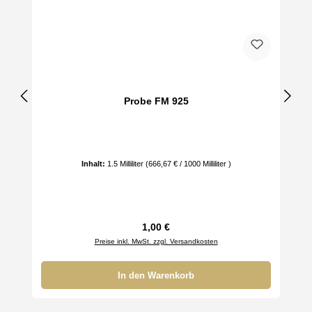
Probe FM 925
Inhalt:
1.5 Milliliter
(666,67 € / 1000 Milliliter )
Regulärer Preis:
1,00 €
Preise inkl. MwSt. zzgl. Versandkosten
In den Warenkorb