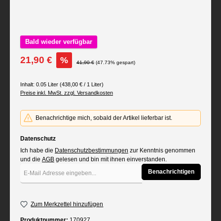
Bald wieder verfügbar
Verkaufspreis:
21,90 €
%
Regulärer Preis:
41,90 €
(47.73% gespart)
Inhalt:
0.05 Liter
(438,00 € / 1 Liter)
Preise inkl. MwSt. zzgl. Versandkosten
Benachrichtige mich, sobald der Artikel lieferbar ist.
Datenschutz
Ich habe die
Datenschutzbestimmungen
zur Kenntnis genommen
und die
AGB
gelesen und bin mit ihnen einverstanden.
Benachrichtigen
Zum Merkzettel hinzufügen
Produktnummer:
170927