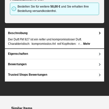
Bestellen Sie für weitere
50,00 €
und Sie erhalten Ihre
Bestellung versandkostenfrei.
Beschreibung
Der Duft FM 927 ist ein reifer und kompromissloser Duft.
Charakteristisch: kompromisslos Art reif Kopfnoten: r…
Mehr
Eigenschaften
Bewertungen
Trusted Shops Bewertungen
Produktgalerie überspringen
Similar Items