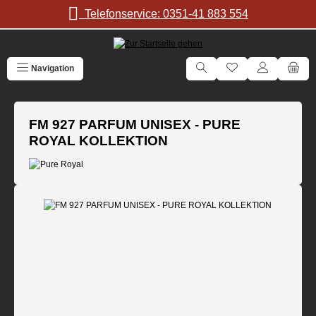
Zum Hauptinhalt springen
Telefonservice: 0351-41 883 554
Navigation
FM 927 PARFUM UNISEX - PURE
ROYAL KOLLEKTION
Bildergalerie überspringen