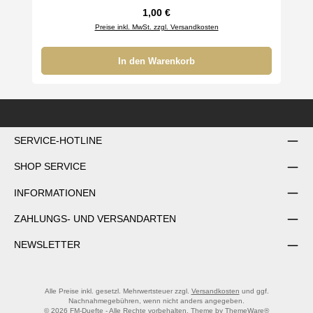
Regulärer Preis:
1,00 €
Preise inkl. MwSt. zzgl. Versandkosten
In den Warenkorb
SERVICE-HOTLINE
SHOP SERVICE
INFORMATIONEN
ZAHLUNGS- UND VERSANDARTEN
NEWSLETTER
Alle Preise inkl. gesetzl. Mehrwertsteuer zzgl.
Versandkosten
und ggf.
Nachnahmegebühren, wenn nicht anders angegeben.
© 2026 FM-Duefte - Alle Rechte vorbehalten. Theme by
ThemeWare®