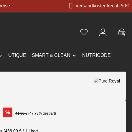
reise
Versandkostenfrei ab 50€
UTIQUE
SMART & CLEAN
NUTRICODE
€
%
Regulärer Preis:
41,90 €
(47.73% gespart)
er
(438,00 € / 1 Liter)