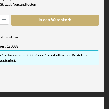
wSt. zzgl. Versandkosten
: Gib den gewünschten Wert ein oder benutze die Schaltflächen um die
In den Warenkorb
tel hinzufügen
mer:
170932
n Sie für weitere
50,00 €
und Sie erhalten Ihre Bestellung
ostenfrei.