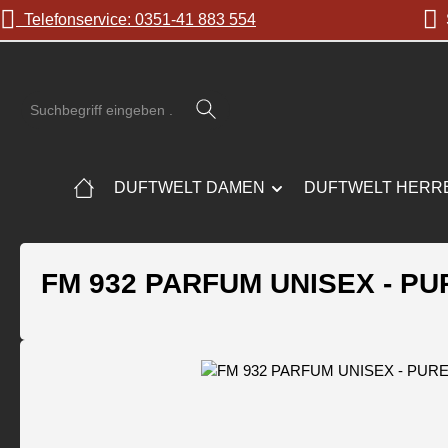
Telefonservice: 0351-41 883 554
S
 Hauptinhalt springen
Zur Suche springen
Zur Hauptnavigation springen
DUFTWELT DAMEN
DUFTWELT HERR
FM 932 PARFUM UNISEX - P
Bildergalerie überspringen