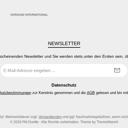
PayPal
Kredit- oder Debitkarte
Klarna
VERSAND INTERNATIONAL
SEPA Lastschrift
NEWSLETTER
rscheinenden Newsletter und Sie werden stets unter den Ersten sein, 
E-
Mail-
Adresse
*
Datenschutz
hutzbestimmungen
zur Kenntnis genommen und die
AGB
gelesen und bin mit
etzl. Mehrwertsteuer zzgl.
Versandkosten
und ggf. Nachnahmegebühren, wenn nich
© 2026 FM-Duefte - Alle Rechte vorbehalten. Theme by
ThemeWare®