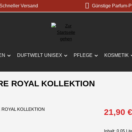
chneller Versand
Günstige Parfum-P
EN
DUFTWELT UNISEX
PFLEGE
KOSMETIK
URE ROYAL KOLLEKTION
Verkaufspreis:
21,90 
Inhalt:
0.05 Lit