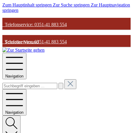
Zum Hauptinhalt springen
Zur Suche springen
Zur Hauptnavigation
springen
Telefonservice: 0351-41 883 554
Telefonservice: 0351-41 883 554
Schneller Versand
Schneller Versand
Günstige Parfum-Preise
Navigation
Günstige Parfum-Preise
Versandkostenfrei ab 50€
Versandkostenfrei ab 50€
Navigation