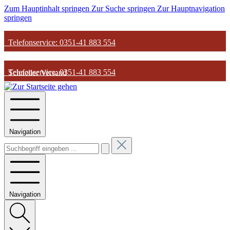
Zum Hauptinhalt springen
Zur Suche springen
Zur Hauptnavigation
springen
Telefonservice: 0351-41 883 554
Telefonservice: 0351-41 883 554
Schneller Versand
Schneller Versand
Günstige Parfum-Preise
Navigation
Günstige Parfum-Preise
Versandkostenfrei ab 50€
Versandkostenfrei ab 50€
Navigation