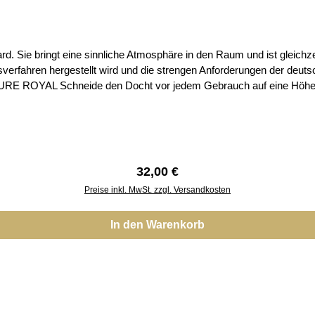
. Sie bringt eine sinnliche Atmosphäre in den Raum und ist gleichze
rgestellt wird und die strengen Anforderungen der deutschen RAL-Norm erfüllt. Brennz
 Flamme stabil ist und die Kerze
ndert das Durchtunneln (das Wachs schmilzt gleichmäßig) und lässt die
erhalten Sie nur Original SMART & CLEAN Produkte von
Regulärer Preis:
32,00 €
Preise inkl. MwSt. zzgl. Versandkosten
In den Warenkorb