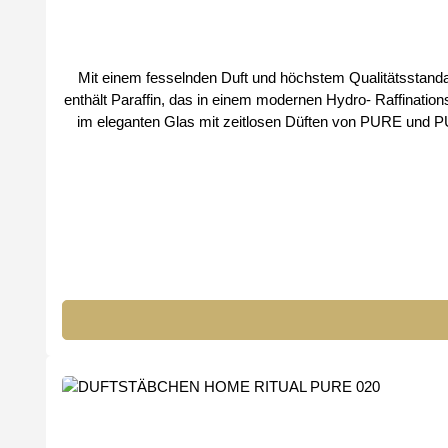
Mit einem fesselnden Duft und höchstem Qualitätsstandard
enthält Paraffin, das in einem modernen Hydro- Raffinationsverfahren he
im eleganten Glas mit zeitlosen Düften von PURE und PURE ROYAL Schneide den Docht vor jedem Gebrauch auf eine Höhe von ca. 5 mm, damit die
nicht trifft. Brennt 3 bis 4 Stunden lang - dies verhi