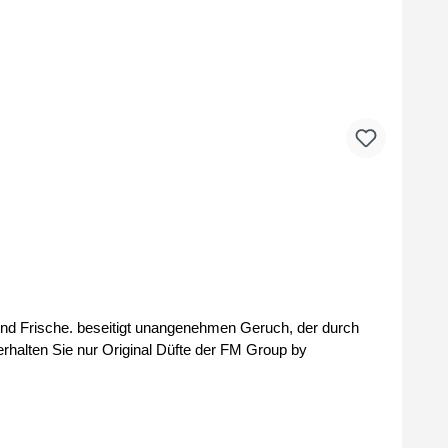
ruch, der durch
übermäßiges Schwitzen verursacht wird Hinterlassen Sie keine Spuren auf der Kleidung alkoholfreie Formel Bei uns erhalten Sie nur Original Düfte der FM Group by