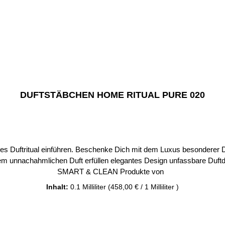
DUFTSTÄBCHEN HOME RITUAL PURE 020
tritual einführen. Beschenke Dich mit dem Luxus besonderer Düfte in eine
chen Duft erfüllen elegantes Design unfassbare Duftdauer – bis zu 70 Tagen Bei u
SMART & CLEAN Produkte von
Inhalt:
0.1 Milliliter
(458,00 € / 1 Milliliter )