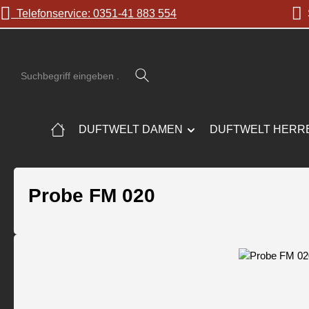
Telefonservice: 0351-41 883 554
S
 Hauptinhalt springen
Zur Suche springen
Zur Hauptnavigation springen
DUFTWELT DAMEN
DUFTWELT HERR
Probe FM 020
Bildergalerie überspringen