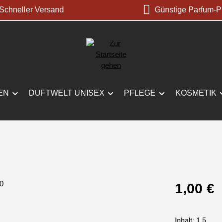
chneller Versand
Günstige Parfum-P
EN
DUFTWELT UNISEX
PFLEGE
KOSMETIK
Regulärer Prei
1,00 €
Inhalt:
1.5