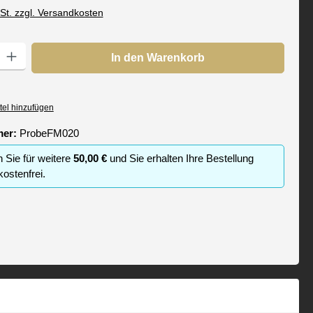
wSt. zzgl. Versandkosten
: Gib den gewünschten Wert ein oder benutze die Schaltflächen um die
In den Warenkorb
tel hinzufügen
mer:
ProbeFM020
n Sie für weitere
50,00 €
und Sie erhalten Ihre Bestellung
ostenfrei.