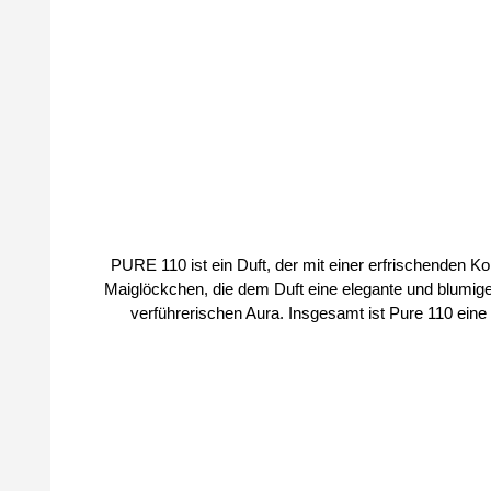
Durchschnittliche Bewertung von 4 von 5 Sternen
PURE 110 ist ein Duft, der mit einer erfrischenden 
Maiglöckchen, die dem Duft eine elegante und blumige
verführerischen Aura. Insgesamt ist Pure 110 eine
rebellisch Duftfamilie: ChypreDuftrichtung: Ambra und 
Vanille Größe: 50