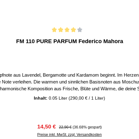
FM 110 PURE PARFUM Federico Mahora
Kopfnote aus Lavendel, Bergamotte und Kardamom beginnt. Im Herzen 
 Note verleihen. Die warmen und sinnlichen Basisnoten aus Moschus
 harmonische Komposition aus Frische, Blüte und Wärme, die deine Si
Moschus Note Kopfnoten: Lavendel, Bergamotte, Kardamom Herznoten
Inhalt:
0.05 Liter
(290,00 € / 1 Liter)
ml Duftkonzentration: 20% Bei uns erhalten Sie nur Original Parfum
Verkaufspreis:
Regulärer Preis:
14,50 €
22,90 €
(36.68% gespart)
Preise inkl. MwSt. zzgl. Versandkosten