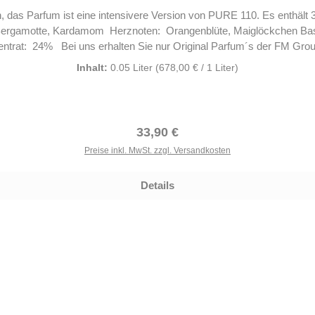
m ist eine intensivere Version von PURE 110. Es enthält 30% Duft. Befreit, män
Inhalt:
0.05 Liter
(678,00 € / 1 Liter)
Regulärer Preis:
33,90 €
Preise inkl. MwSt. zzgl. Versandkosten
Details