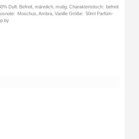
nlich, mutig. Charakteristisch: befreit
Konzentrat: 24% Bei uns erhalten Sie nur Original Parfum´s der FM Group by