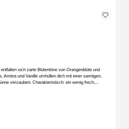
entfalten sich zarte Blütentöne von Orangenblüte und
, Ambra und Vanille umhüllen dich mit einer samtigen,
nne verzaubert. Charakteristisch: ein wenig frech,
: Orangenblüte, Maiglöckchen Basisnote: Moschus, Ambra,
´s der FM Group by