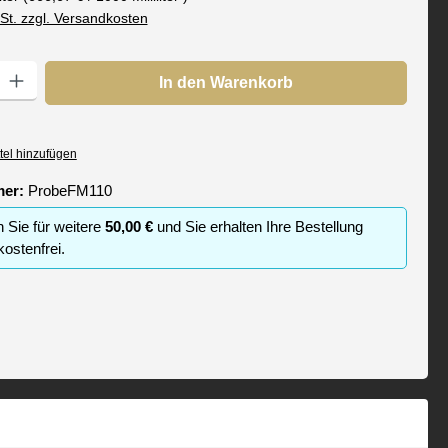
wSt. zzgl. Versandkosten
: Gib den gewünschten Wert ein oder benutze die Schaltflächen um die
In den Warenkorb
tel hinzufügen
mer:
ProbeFM110
n Sie für weitere
50,00 €
und Sie erhalten Ihre Bestellung
ostenfrei.