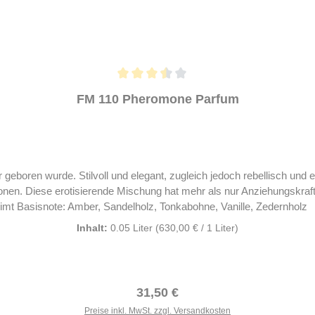
FM 110 Pheromone Parfum
 geboren wurde. Stilvoll und elegant, zugleich jedoch rebellisch und
tisierende Mischung hat mehr als nur Anziehungskraft auf die Damenwelt. Kopfnot
by Federico Mahora.
Inhalt:
0.05 Liter
(630,00 € / 1 Liter)
Regulärer Preis:
31,50 €
Preise inkl. MwSt. zzgl. Versandkosten