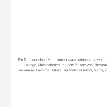
Durchschnittliche Bewertung von 3.38 von 5 Sternen
Ein Duft, der einen Mann immer daran erinnert, als was er
Orange, Maiglöckchen und dem Zusatz von Pheromonen. Diese ero
Kardamom, Lavendel, Minze Herznote: Kümmel, Neroli, Zimt Basisnote: Amber, Sandelholz, Tonkabohne, Vanille, Zedernholz Alle unsere Düfte sind Original Düfte der Marke FM Group