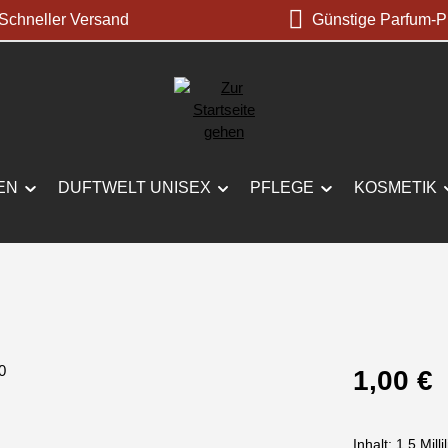
chneller Versand
Günstige Parfum-P
EN
DUFTWELT UNISEX
PFLEGE
KOSMETIK
Regulärer Prei
1,00 €
Inhalt:
1.5 Milli