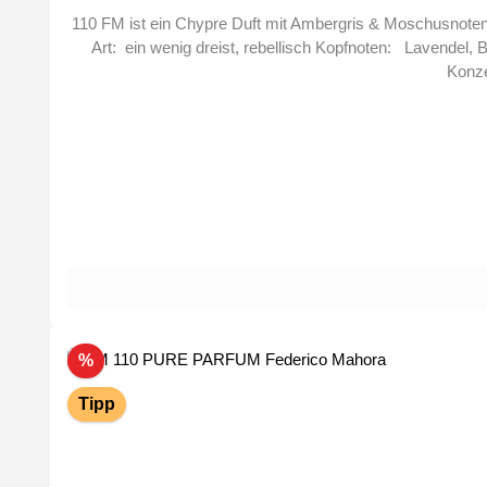
110 FM ist ein Chypre Duft mit Ambergris & Moschusnoten, das Parfu
Art: ein wenig dreist, rebellisch Kopfnoten: Lavendel, Bergamotte, Kardamom Herznoten: Orangenblüte, Maiglöckchen Basisnote: Moschus, Ambra, Vanille Größe: 50ml Parfüm-
Rabatt
%
Tipp