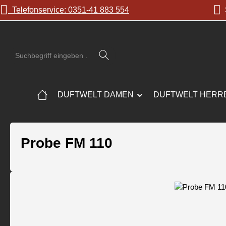
Telefonservice: 0351-41 883 554
S
 Hauptinhalt springen
Zur Suche springen
Zur Hauptnavigation springen
DUFTWELT DAMEN
DUFTWELT HERR
Probe FM 110
Bildergalerie überspringen