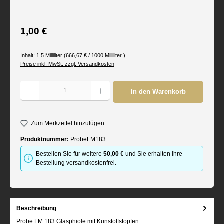
Regulärer Preis:
1,00 €
Inhalt:
1.5 Milliliter
(666,67 € / 1000 Milliliter )
Preise inkl. MwSt. zzgl. Versandkosten
Produkt Anzahl: Gib den gewünschten Wert ein oder benutze die Schaltflächen um d
In den Warenkorb
Zum Merkzettel hinzufügen
Produktnummer:
ProbeFM183
Bestellen Sie für weitere
50,00 €
und Sie erhalten Ihre
Bestellung versandkostenfrei.
Beschreibung
Probe FM 183 Glasphiole mit Kunstoffstopfen