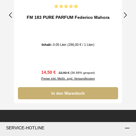
Durchschnittliche Bewertung von 5 von 5 Sternen
FM 183 PURE PARFUM Federico Mahora
Inhalt:
0.05 Liter
(290,00 € / 1 Liter)
Verkaufspreis:
Regulärer Preis:
14,50 €
22,90 €
(36.68% gespart)
Preise inkl. MwSt. zzgl. Versandkosten
In den Warenkorb
SERVICE-HOTLINE