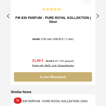
Durchschnittliche Bewertung von 5 von 5 Sternen
FM 830 PARFUM - PURE ROYAL KOLLEKTION |
50ml
Inhalt:
0.05 Liter
(438,00 € / 1 Liter)
Verkaufspreis:
Regulärer Preis:
21,90 €
41,90 €
(47.73% gespart)
Preise inkl. MwSt. zzgl. Versandkosten
In den Warenkorb
Produktgalerie überspringen
Similar Items
Rabatt
%