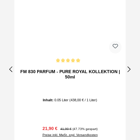
Durchschnittliche Bewertung von 5 von 5 Sternen
FM 830 PARFUM - PURE ROYAL KOLLEKTION |
50ml
Inhalt:
0.05 Liter
(438,00 € / 1 Liter)
Verkaufspreis:
Regulärer Preis:
21,90 €
41,90 €
(47.73% gespart)
Preise inkl. MwSt. zzgl. Versandkosten