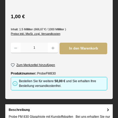
Regulärer Preis:
1,00 €
Inhalt:
1.5 Milliliter
(666,67 € / 1000 Milliliter )
Preise inkl. MwSt. zzgl. Versandkosten
Produkt Anzahl: Gib den gewünschten Wert ein oder benutze die Schaltflächen um d
In den Warenkorb
Zum Merkzettel hinzufügen
Produktnummer:
ProbeFM830
Bestellen Sie für weitere
50,00 €
und Sie erhalten Ihre
Bestellung versandkostenfrei.
Beschreibung
Probe FM 830 Glasphiole mit Kunstoffstopfen Bei uns erhalten Sie nur