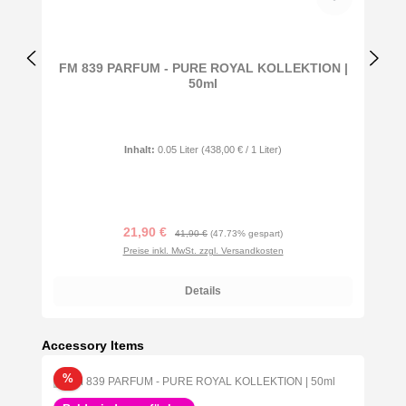
FM 839 PARFUM - PURE ROYAL KOLLEKTION |
50ml
Inhalt:
0.05 Liter
(438,00 € / 1 Liter)
Verkaufspreis:
Regulärer Preis:
21,90 €
41,90 €
(47.73% gespart)
Preise inkl. MwSt. zzgl. Versandkosten
Details
Produktgalerie überspringen
Accessory Items
Rabatt
%