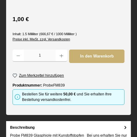
Regulärer Preis:
1,00 €
Inhalt:
1.5 Milliliter
(666,67 € / 1000 Milliliter )
Preise inkl. MwSt. zzgl. Versandkosten
Produkt Anzahl: Gib den gewünschten Wert ein oder benutze die Schaltflächen um d
In den Warenkorb
Zum Merkzettel hinzufügen
Produktnummer:
ProbeFM839
Bestellen Sie für weitere
50,00 €
und Sie erhalten Ihre
Bestellung versandkostenfrei.
Beschreibung
Probe FM839 Glasphiole mit Kunstoffstopfen Bei uns erhalten Sie nur