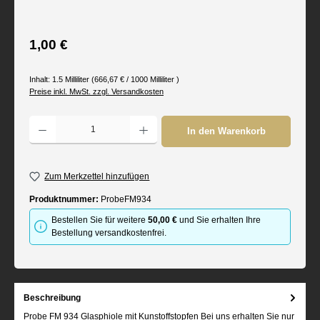
Regulärer Preis:
1,00 €
Inhalt:
1.5 Milliliter
(666,67 € / 1000 Milliliter )
Preise inkl. MwSt. zzgl. Versandkosten
Produkt Anzahl: Gib den gewünschten Wert ein oder benutze die Schaltflächen um d
In den Warenkorb
Zum Merkzettel hinzufügen
Produktnummer:
ProbeFM934
Bestellen Sie für weitere
50,00 €
und Sie erhalten Ihre
Bestellung versandkostenfrei.
Beschreibung
Probe FM 934 Glasphiole mit Kunstoffstopfen Bei uns erhalten Sie nur