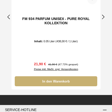
FM 934 PARFUM UNISEX - PURE ROYAL
KOLLEKTION
Inhalt:
0.05 Liter
(438,00 € / 1 Liter)
Verkaufspreis:
Regulärer Preis:
21,90 €
41,90 €
(47.73% gespart)
Preise inkl. MwSt. zzgl. Versandkosten
In den Warenkorb
SERVICE-HOTLINE