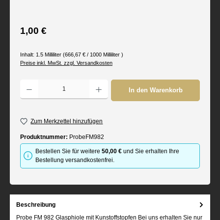
Regulärer Preis:
1,00 €
Inhalt:
1.5 Milliliter
(666,67 € / 1000 Milliliter )
Preise inkl. MwSt. zzgl. Versandkosten
Produkt Anzahl: Gib den gewünschten Wert ein oder benutze die Schaltflächen um d
In den Warenkorb
Zum Merkzettel hinzufügen
Produktnummer:
ProbeFM982
Bestellen Sie für weitere
50,00 €
und Sie erhalten Ihre
Bestellung versandkostenfrei.
Beschreibung
Probe FM 982 Glasphiole mit Kunstoffstopfen Bei uns erhalten Sie nur