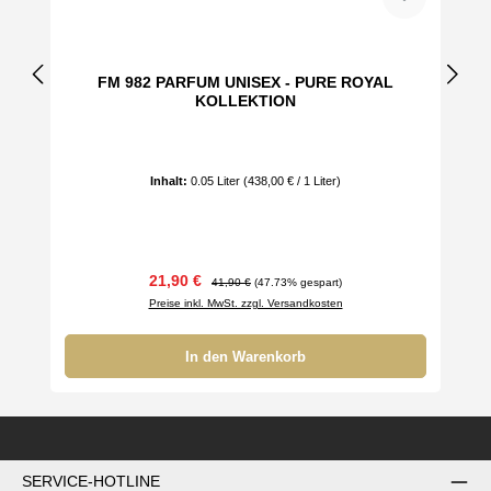
FM 982 PARFUM UNISEX - PURE ROYAL
KOLLEKTION
Inhalt:
0.05 Liter
(438,00 € / 1 Liter)
Verkaufspreis:
Regulärer Preis:
21,90 €
41,90 €
(47.73% gespart)
Preise inkl. MwSt. zzgl. Versandkosten
In den Warenkorb
SERVICE-HOTLINE