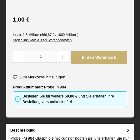
Regulärer Preis:
1,00 €
Inhalt:
1.5 Milliliter
(666,67 € / 1000 Milliliter )
Preise inkl. MwSt. zzgl. Versandkosten
Produkt Anzahl: Gib den gewünschten Wert ein oder benutze die Schaltflächen um d
In den Warenkorb
Zum Merkzettel hinzufügen
Produktnummer:
ProbeFM984
Bestellen Sie für weitere
50,00 €
und Sie erhalten Ihre
Bestellung versandkostenfrei.
Beschreibung
Probe FM 984 Glasphiole mit Kunstoffstopfen Bei uns erhalten Sie nur