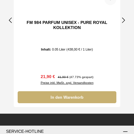
FM 984 PARFUM UNISEX - PURE ROYAL
KOLLEKTION
Inhalt:
0.05 Liter
(438,00 € / 1 Liter)
Verkaufspreis:
Regulärer Preis:
21,90 €
41,90 €
(47.73% gespart)
Preise inkl. MwSt. zzgl. Versandkosten
In den Warenkorb
SERVICE-HOTLINE