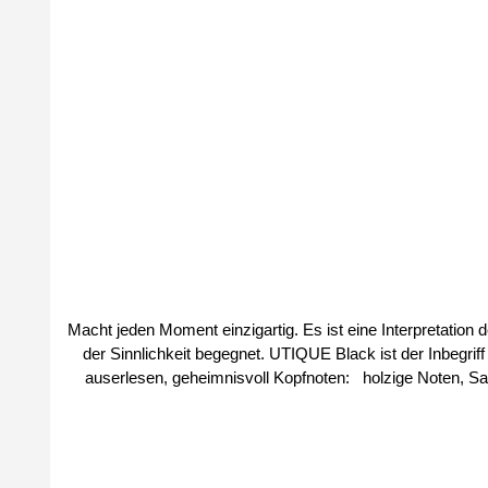
Durchschnittliche Bewertung von 4 von 5 Sternen
Macht jeden Moment einzigartig. Es ist eine Interpretation 
der Sinnlichkeit begegnet. UTIQUE Black ist der Inbegriff von Eleg
auserlesen, geheimnisvoll Kopfnoten: holzige Noten, Safran, Benzoeharz Herznoten: Vetiver, Bernstein, Vanille Basisnote: Leder, Sandelholz, Bernsteinbaum Größe: 100ml Parfüm-