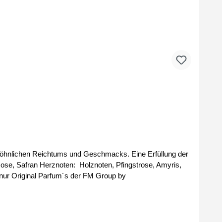
wöhnlichen Reichtums und Geschmacks. Eine Erfüllung der
öße: 100ml Parfüm-Konzentrat: 20% Bei uns erhalten Sie nur Original Parfum´s der FM Group by