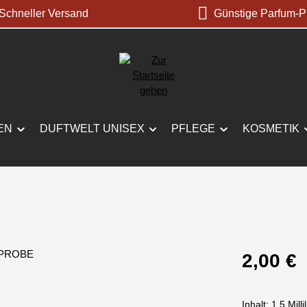
chneller Versand
Günstige Parfum-P
EN
DUFTWELT UNISEX
PFLEGE
KOSMETIK
Regulärer Prei
2,00 €
Inhalt:
1.5 Milli