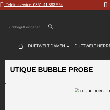
Telefonservice: 0351-41 883 554
S
 Hauptinhalt springen
Zur Suche springen
Zur Hauptnavigation springen
DUFTWELT DAMEN
DUFTWELT HERR
UTIQUE BUBBLE PROBE
Bildergalerie überspringen