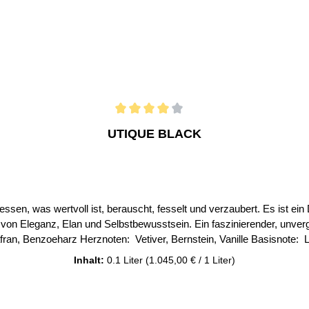
UTIQUE BLACK
dessen, was wertvoll ist, berauscht, fesselt und verzaubert. Es ist ei
anz, Elan und Selbstbewusstsein. Ein faszinierender, unvergesslicher und legendä
Konzentrat: 20% Bei uns erhalten Sie nur Original Parfum´s der FM 
Inhalt:
0.1 Liter
(1.045,00 € / 1 Liter)