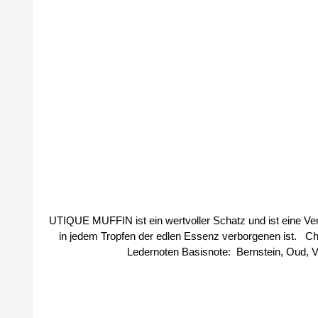
UTIQUE MUFFIN ist ein wertvoller Schatz und ist eine V
in jedem Tropfen der edlen Essenz verborgenen ist. Charakteristisch: spannend, edel, unvergesslich Kopfnoten: Zitrone, Rose, Safran Herznoten: Holznoten, Pfingstrose, Amyris,