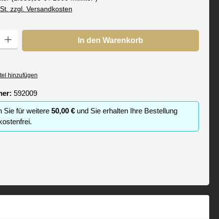
wSt. zzgl. Versandkosten
: Gib den gewünschten Wert ein oder benutze die Schaltflächen um die
In den Warenkorb
tel hinzufügen
mer:
592009
n Sie für weitere
50,00 €
und Sie erhalten Ihre Bestellung
ostenfrei.