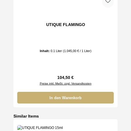
UTIQUE FLAMINGO
Inhalt:
0.1 Liter
(1.045,00 € / 1 Liter)
Regulärer Preis:
104,50 €
Preise inkl. MwSt. zzgl. Versandkosten
In den Warenkorb
Produktgalerie überspringen
Similar Items