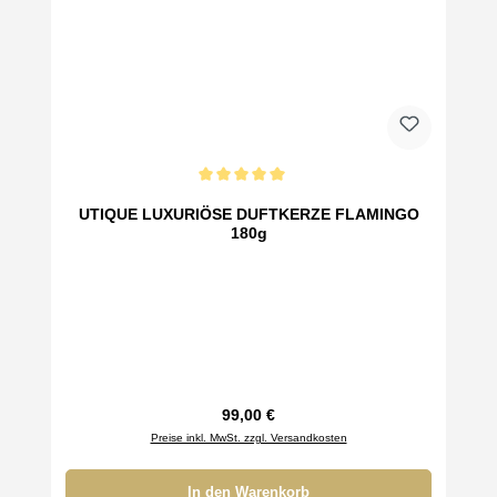
Durchschnittliche Bewertung von 5 von 5 Sternen
UTIQUE LUXURIÖSE DUFTKERZE FLAMINGO
180g
Regulärer Preis:
99,00 €
Preise inkl. MwSt. zzgl. Versandkosten
In den Warenkorb