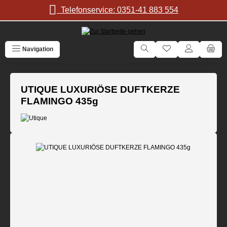
Zum Hauptinhalt springen
Telefonservice: 0351-41 883 554
Navigation
UTIQUE LUXURIÖSE DUFTKERZE
FLAMINGO 435g
Bildergalerie überspringen