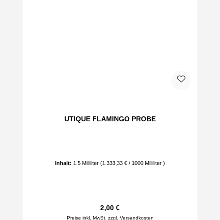
UTIQUE FLAMINGO PROBE
Inhalt:
1.5 Milliliter
(1.333,33 € / 1000 Milliliter )
Regulärer Preis:
2,00 €
Preise inkl. MwSt. zzgl. Versandkosten