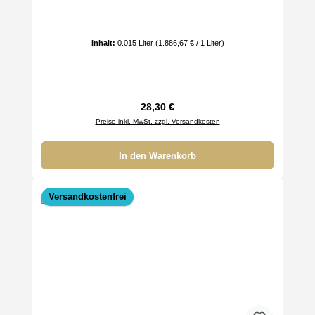
Inhalt:
0.015 Liter
(1.886,67 € / 1 Liter)
Regulärer Preis:
28,30 €
Preise inkl. MwSt. zzgl. Versandkosten
In den Warenkorb
Versandkostenfrei