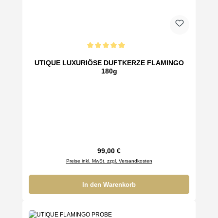
Durchschnittliche Bewertung von 5 von 5 Sternen
UTIQUE LUXURIÖSE DUFTKERZE FLAMINGO
180g
Regulärer Preis:
99,00 €
Preise inkl. MwSt. zzgl. Versandkosten
In den Warenkorb