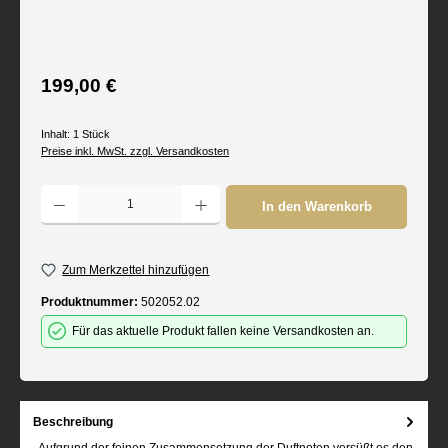
Regulärer Preis:
199,00 €
Inhalt:
1 Stück
Preise inkl. MwSt. zzgl. Versandkosten
Produkt Anzahl: Gib den gewünschten Wert ein oder benutze die Schaltflächen um d
In den Warenkorb
Zum Merkzettel hinzufügen
Produktnummer:
502052.02
Für das aktuelle Produkt fallen keine Versandkosten an.
Beschreibung
Aufgrund der feinen Zusammensetzung der Duftnoten versüßt es den