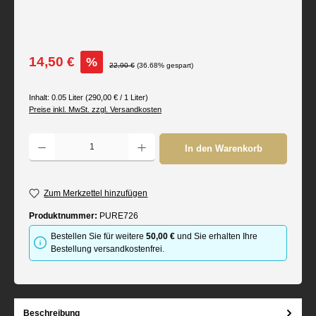
Verkaufspreis:
14,50 €
%
Regulärer Preis:
22,90 €
(36.68% gespart)
Inhalt:
0.05 Liter
(290,00 € / 1 Liter)
Preise inkl. MwSt. zzgl. Versandkosten
Produkt Anzahl: Gib den gewünschten Wert ein oder benutze die Schaltflächen um d
In den Warenkorb
Zum Merkzettel hinzufügen
Produktnummer:
PURE726
Bestellen Sie für weitere
50,00 €
und Sie erhalten Ihre
Bestellung versandkostenfrei.
Beschreibung