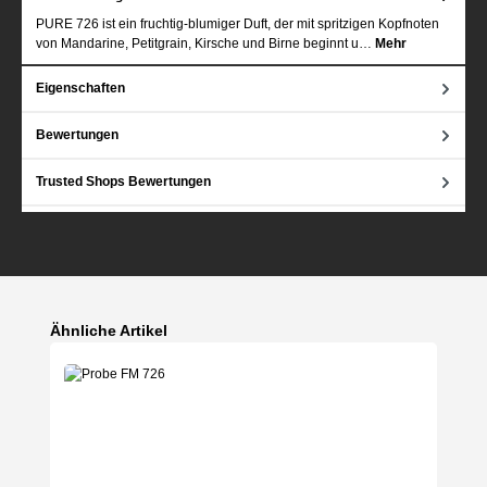
PURE 726 ist ein fruchtig-blumiger Duft, der mit spritzigen Kopfnoten
von Mandarine, Petitgrain, Kirsche und Birne beginnt u…
Mehr
Eigenschaften
Bewertungen
Trusted Shops Bewertungen
Produktgalerie überspringen
Ähnliche Artikel