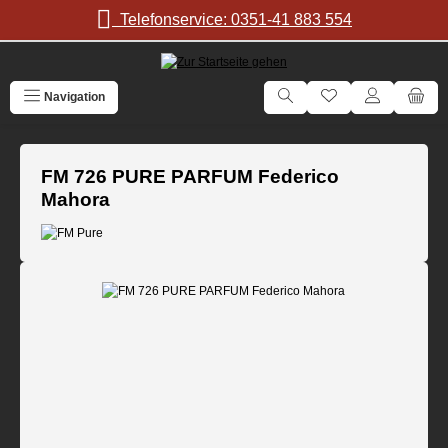
Zum Hauptinhalt springen
Telefonservice: 0351-41 883 554
Navigation
FM 726 PURE PARFUM Federico
Mahora
Bildergalerie überspringen