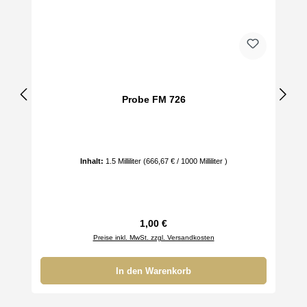
Probe FM 726
Inhalt:
1.5 Milliliter
(666,67 € / 1000 Milliliter )
Regulärer Preis:
1,00 €
Preise inkl. MwSt. zzgl. Versandkosten
In den Warenkorb