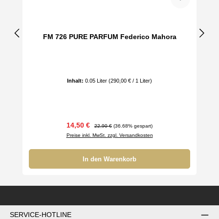
FM 726 PURE PARFUM Federico Mahora
Inhalt:
0.05 Liter
(290,00 € / 1 Liter)
Verkaufspreis:
Regulärer Preis:
14,50 €
22,90 €
(36.68% gespart)
Preise inkl. MwSt. zzgl. Versandkosten
In den Warenkorb
SERVICE-HOTLINE