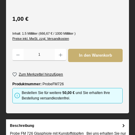
Regulärer Preis:
1,00 €
Inhalt:
1.5 Milliliter
(666,67 € / 1000 Milliliter )
Preise inkl. MwSt. zzgl. Versandkosten
Produkt Anzahl: Gib den gewünschten Wert ein oder benutze die Schaltflächen um d
In den Warenkorb
Zum Merkzettel hinzufügen
Produktnummer:
ProbeFM726
Bestellen Sie für weitere
50,00 €
und Sie erhalten Ihre
Bestellung versandkostenfrei.
Beschreibung
Probe FM 726 Glasphiole mit Kunstoffstopfen Bei uns erhalten Sie nur