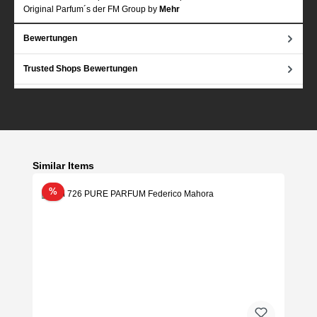
Original Parfum´s der FM Group by
Mehr
Bewertungen
Trusted Shops Bewertungen
Produktgalerie überspringen
Similar Items
Rabatt
%