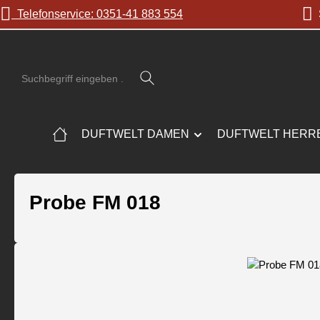
Telefonservice: 0351-41 883 554
S
 Hauptinhalt springen
Zur Suche springen
Zur Hauptnavigation springen
DUFTWELT DAMEN
DUFTWELT HERR
Probe FM 018
Bildergalerie überspringen