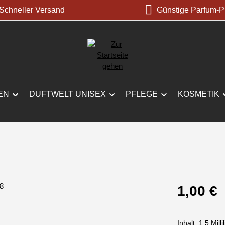
chneller Versand
Günstige Parfum-P
EN
DUFTWELT UNISEX
PFLEGE
KOSMETIK
Regulärer Prei
1,00 €
Inhalt:
1.5 Milli