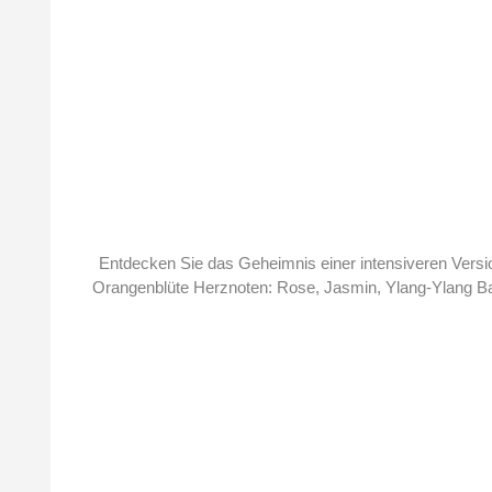
Durchschnittliche Bewertung von 5 von 5 Sternen
Entdecken Sie das Geheimnis einer intensiveren Versio
Orangenblüte Herznoten: Rose, Jasmin, Ylang-Ylang Bas