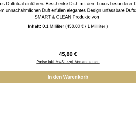
tritual einführen. Beschenke Dich mit dem Luxus besonderer Düfte in eine
chen Duft erfüllen elegantes Design unfassbare Duftdauer – bis zu 70 Tagen Bei u
SMART & CLEAN Produkte von
Inhalt:
0.1 Milliliter
(458,00 € / 1 Milliliter )
Regulärer Preis:
45,80 €
Preise inkl. MwSt. zzgl. Versandkosten
In den Warenkorb