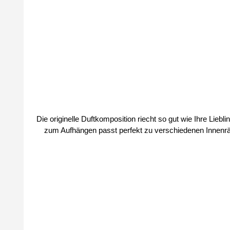
Die originelle Duftkomposition riecht so gut wie Ihre Lieblingsparfums der Linien PURE und PURE RO
zum Aufhängen passt perfekt zu verschiedenen Innenräumen, z. B. zu Hause