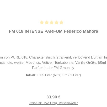
FM 018 INTENSE PARFUM Federico Mahora
n von PURE 018. Charakteristisch: strahlend, verlockend Duftfamilie
isnote: weißer Moschus, Vetiver, Tonkabohne, Vanille Größe: 50ml Du
Parfum´s der FM Group by
Inhalt:
0.05 Liter
(678,00 € / 1 Liter)
Regulärer Preis:
33,90 €
Preise inkl. MwSt. zzgl. Versandkosten