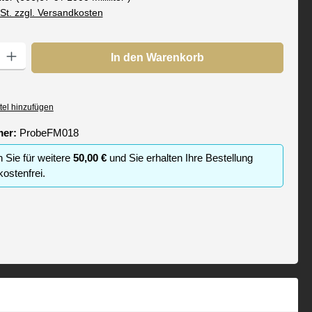
wSt. zzgl. Versandkosten
: Gib den gewünschten Wert ein oder benutze die Schaltflächen um die
In den Warenkorb
tel hinzufügen
mer:
ProbeFM018
n Sie für weitere
50,00 €
und Sie erhalten Ihre Bestellung
ostenfrei.