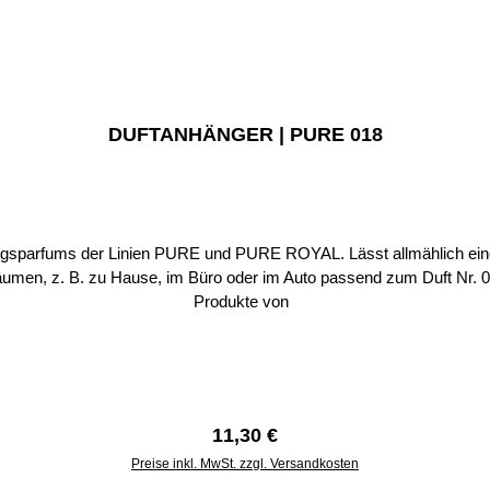
DUFTANHÄNGER | PURE 018
YAL. Lässt allmählich einen unverwechselbaren Duft frei mit einem elastischen Band
, im Büro oder im Auto passend zum Duft Nr. 018 Bei uns erhalten Sie nur Original SMART & 
Produkte von
Regulärer Preis:
11,30 €
Preise inkl. MwSt. zzgl. Versandkosten