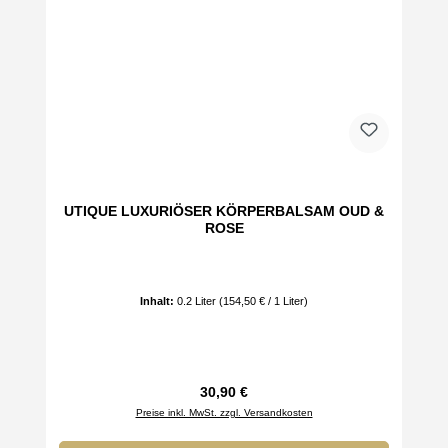
UTIQUE LUXURIÖSER KÖRPERBALSAM OUD &
ROSE
Inhalt:
0.2 Liter
(154,50 € / 1 Liter)
Regulärer Preis:
30,90 €
Preise inkl. MwSt. zzgl. Versandkosten