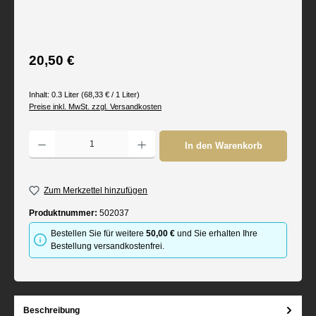
Regulärer Preis:
20,50 €
Inhalt:
0.3 Liter
(68,33 € / 1 Liter)
Preise inkl. MwSt. zzgl. Versandkosten
Produkt Anzahl: Gib den gewünschten Wert ein oder benutze die Schaltflächen um d
In den Warenkorb
Zum Merkzettel hinzufügen
Produktnummer:
502037
Bestellen Sie für weitere
50,00 €
und Sie erhalten Ihre
Bestellung versandkostenfrei.
Beschreibung