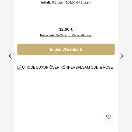
Inhalt:
0.2 Liter
(164,50 € / 1 Liter)
Regulärer Preis:
32,90 €
Preise inkl. MwSt. zzgl. Versandkosten
In den Warenkorb