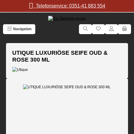
Zum Hauptinhalt springen
Telefonservice: 0351-41 883 554
Navigation
UTIQUE LUXURIÖSE SEIFE OUD &
ROSE 300 ML
Bildergalerie überspringen