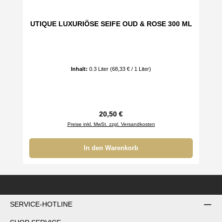
UTIQUE LUXURIÖSE SEIFE OUD & ROSE 300 ML
Inhalt:
0.3 Liter
(68,33 € / 1 Liter)
Regulärer Preis:
20,50 €
Preise inkl. MwSt. zzgl. Versandkosten
In den Warenkorb
SERVICE-HOTLINE