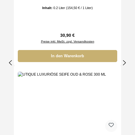
Inhalt:
0.2 Liter
(154,50 € / 1 Liter)
Regulärer Preis:
30,90 €
Preise inkl. MwSt. zzgl. Versandkosten
In den Warenkorb