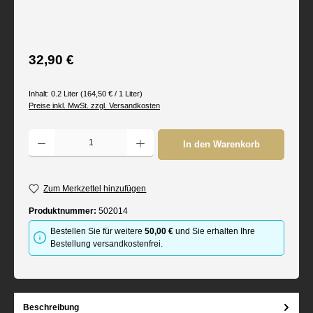
Regulärer Preis:
32,90 €
Inhalt:
0.2 Liter
(164,50 € / 1 Liter)
Preise inkl. MwSt. zzgl. Versandkosten
Produkt Anzahl: Gib den gewünschten Wert ein oder benutze die Schaltflächen um d
In den Warenkorb
Zum Merkzettel hinzufügen
Produktnummer:
502014
Bestellen Sie für weitere
50,00 €
und Sie erhalten Ihre
Bestellung versandkostenfrei.
Beschreibung