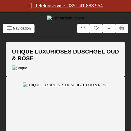
Zum Hauptinhalt springen
Telefonservice: 0351-41 883 554
Navigation
UTIQUE LUXURIÖSES DUSCHGEL OUD
& ROSE
Bildergalerie überspringen