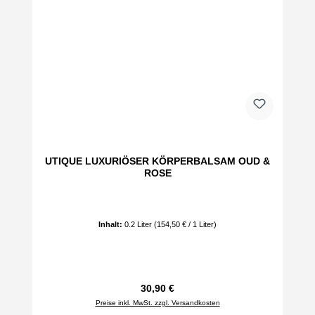
UTIQUE LUXURIÖSER KÖRPERBALSAM OUD &
ROSE
Inhalt:
0.2 Liter
(154,50 € / 1 Liter)
Regulärer Preis:
30,90 €
Preise inkl. MwSt. zzgl. Versandkosten